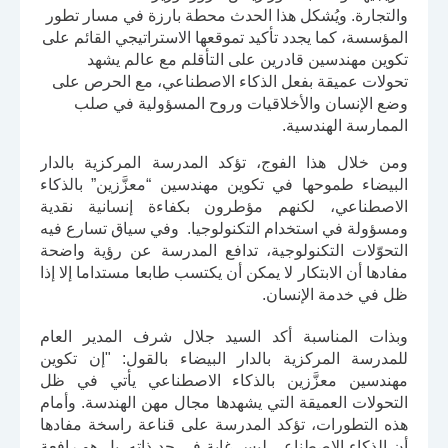
والتجارة. ويُشكل هذا الحدث محطة بارزة في مسار تطور
المؤسسة، كما يجدد تأكيد تموقعها الاستراتيجي القائم على
تكوين مهندسين قادرين على التأقلم مع عالم يشهد
تحولات عميقة بفعل الذكاء الاصطناعي، مع الحرص على
وضع الإنسان والأخلاقيات وروح المسؤولية في صلب
الممارسة الهندسية
.
ومن خلال هذا الفوج، تؤكد المدرسة المركزية بالدار
البيضاء طموحها في تكوين مهندسين “معزَّزين” بالذكاء
الاصطناعي،
لكنهم مؤطرون بكفاءة إنسانية نقدية
ومسؤولة في استخدام التكنولوجيا. وفي سياق تسارع فيه
التحوّلات التكنولوجية، تدافع المدرسة عن رؤية واضحة
مفادها أن الابتكار لا يمكن أن يكتسب طابعا مستداما إلا إذا
ظل في خدمة الإنسان
.
وبذات المناسبة أكد السيد جلال شرف
المدير العام
للمدرسة المركزية بالدار البيضاء
بالقول
: "إن تكوين
مهندسين معزَّزين بالذكاء الاصطناعي يأتي في ظل
التحولات العميقة التي يشهدها مجال مهن الهندسة. وأمام
هذه التطورات، تؤكد المدرسة على قناعة راسخة مفادها
أن الذكاء الاصطناعي ليس غاية في حد ذاته، بل هو رافعة