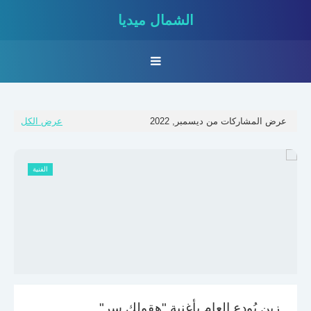
الشمال ميديا
عرض المشاركات من ديسمبر, 2022
عرض الكل
الفنية
زين يُودع العام بأغنية "هقولك سر"