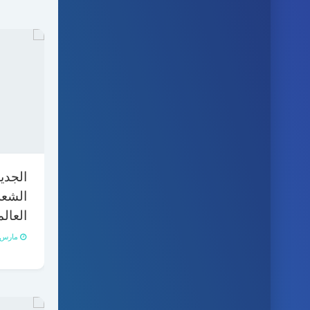
الجدي
الشعر
العال
مارس 24, 021