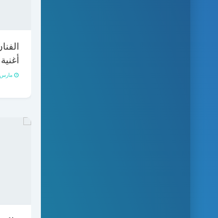
الفنا
أغنية
مارس 15, 021