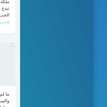
ملكة 
تبدع 
الحب
مارس 12, 021
ما لم 
والسع