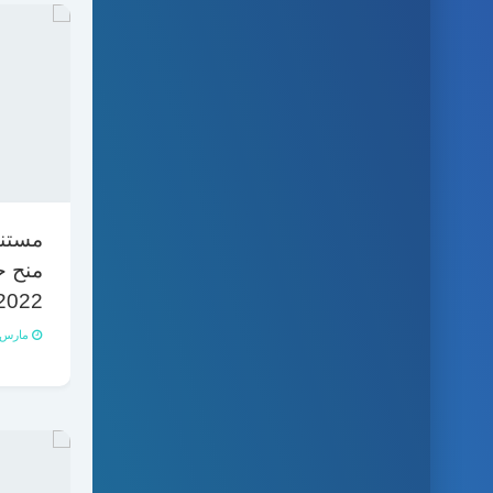
مستن
منح ح
2022
مارس 19, 021