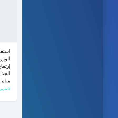
استغا
الوزر
إرتفاع
الجذا
مياه ا
مارس 23, 021