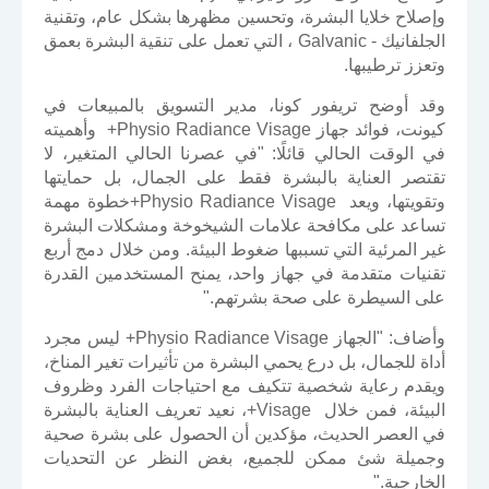
وإصلاح خلايا البشرة، وتحسين مظهرها بشكل عام، وتقنية
الجلفانيك - Galvanic ، التي تعمل على تنقية البشرة بعمق
وتعزز ترطيبها.
وقد أوضح تريفور كونا، مدير التسويق بالمبيعات في
كيونت، فوائد جهاز Physio Radiance Visage+ وأهميته
في الوقت الحالي قائلًا: "في عصرنا الحالي المتغير، لا
تقتصر العناية بالبشرة فقط على الجمال، بل حمايتها
وتقويتها، ويعد Physio Radiance Visage+خطوة مهمة
تساعد على مكافحة علامات الشيخوخة ومشكلات البشرة
غير المرئية التي تسببها ضغوط البيئة. ومن خلال دمج أربع
تقنيات متقدمة في جهاز واحد، يمنح المستخدمين القدرة
على السيطرة على صحة بشرتهم."
وأضاف: "الجهاز Physio Radiance Visage+ ليس مجرد
أداة للجمال، بل درع يحمي البشرة من تأثيرات تغير المناخ،
ويقدم رعاية شخصية تتكيف مع احتياجات الفرد وظروف
البيئة، فمن خلال Visage+، نعيد تعريف العناية بالبشرة
في العصر الحديث، مؤكدين أن الحصول على بشرة صحية
وجميلة شئ ممكن للجميع، بغض النظر عن التحديات
الخارجية."