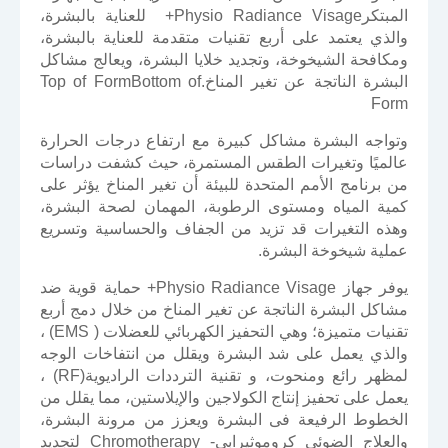
المبتكرPhysio Radiance Visage+ للعناية بالبشرة،
والذي يعتمد على أربع تقنيات متقدمة للعناية بالبشرة،
ومكافحة الشيخوخة، وتجديد خلايا البشرة، ويعالج مشاكل
البشرة الناتجة عن تغير المناخ.Top of FormBottom of
Form
وتواجه البشرة مشاكل كبيرة مع ارتفاع درجات الحرارة
عالميًا وتغيرات الطقس المستمرة، حيث كشفت دراسات
من برنامج الأمم المتحدة للبيئة أن تغير المناخ يؤثر على
كمية المياه ومستوى الرطوبة، المهمان لصحة البشرة،
وهذه التغيرات قد تزيد من الجفاف والحساسية وتسريع
عملية شيخوخة البشرة.
يوفر جهاز Physio Radiance Visage+ حماية قوية ضد
مشاكل البشرة الناتجة عن تغير المناخ من خلال دمج أربع
تقنيات متميزة؛ وهي التحفيز الكهربائي للعضلات ( EMS) ،
والذي يعمل على شد البشرة ويقلل من انتفاخات الوجه
لمظهر رائع ومنحوت، و تقنية الترددات الراديوية(RF) ،
يعمل على تحفيز إنتاج الكولاجين والإيلاستين، مما يقلل من
الخطوط الرفيعة فى البشرة ويعزز من مرونة البشرة،
والعلاج الضوئى كروموثيرابي- Chromotherapy لتجديد