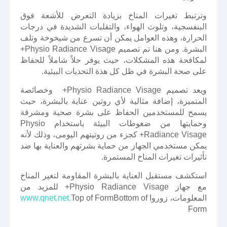
وترتبط تغيرات المناخ بزيادة التعرض للأشعة فوق
البنفسجية، وتلوث الهواء، والتقلبات الشديدة في درجات
الحرارة، وهذه العوامل يمكن أن تسرع من شيخوخة وتلف
البشرة. ومن هنا تم تصميم Physio Radiance Visage+
لمكافحة هذه المشكلات، حيث يوفر حلاً شاملاً للحفاظ
على صحة البشرة في ظل كل هذة التحديات البيئية.
ويعد تصميم Physio Radiance Visage+ وخصائصة
المتميزة، إضافة مثالية لأي روتين عناية بالبشرة، حيث
يسمح للمستخدمين الحفاظ على بشرة صحية ومشرقة
وحمايتها من ضغوطات البيئة باستخدام Physio
Radiance Visage+ كجزء من روتينهم اليومى، وذلك لأنه
يمكن مستخدمي الجهاز من حماية بشرتهم والعناية بها ضد
تأثيرات تغيرات المناخ المستمرة.
استكشف مستقبل العناية بالبشرة المقاومة لتغير المناخ
مع جهاز Physio Radiance Visage+ للمزيد من
المعلومات، زوروا
Top of FormBottom of
www.qnet.net.
Form