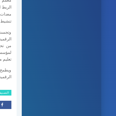
معمم و
الربط ا
معدات
تنشيط ا
وتجسد ع
الرقمية
من تحس
لمؤسسة
تعليم م
ويطمح ه
الرقمية
التصني