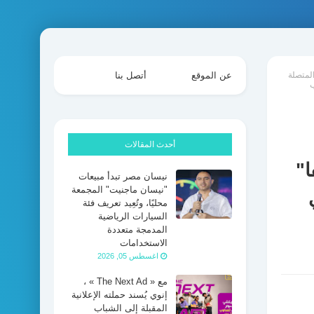
لمتصلة
عن الموقع
أتصل بنا
ب
أحدث المقالات
ا"
نيسان مصر تبدأ مبيعات
"نيسان ماجنيت" المجمعة
محليًا، وتُعِيد تعريف فئة
السيارات الرياضية
المدمجة متعددة
الاستخدامات
اغسطس 05, 2026
مع « The Next Ad » ،
إنوي يُسند حملته الإعلانية
المقبلة إلى الشباب