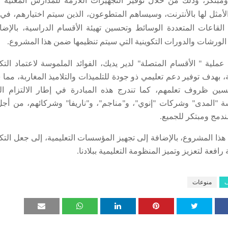
مبتكر، وذلك من خلال توفير التجهيزات اللازمة للمدارس المعنية
لأمثل لها بالأنترنت، وسيساهم المتطوعون، الذين سيتم اختيارهم، في
ال
قاعات المتعددة الوسائط وتحسين تهيئة الأقسام الدراسية، بالإضا
لورشات والدورات التكوينية التي سيتم تنظيمها ضمن هذا المشروع.
ملية " الأقسام المتصلة" لدير يديك، الفوائد الملموسة لاعتماد التكن
، بهدف توفير دعم تعليمي ذو جودة للتلميذات والتلاميذ المغاربة، مما
ين ظروف تعلمهم، كما تندرج هذه المبادرة في إطار الالتزام ال
 "المدى" وشركات "إنوي"، و"مناجم"، و"ناريفا" وشركائهم، من أجل
ندمج ومبتكر للجميع.
ذا المشروع، بالإضافة إلى تجهيز المؤسسات التعليمية، إلى جعل التكن
 رافعة لتعزيز وتميز المنظومة التعليمية ببلادنا.
ف
منوعات