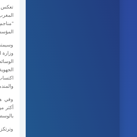
تعكس ه
المغرب.
"مناجم"
المؤسس
وسيمتد
وزارة ا
الوسائ
الجهوية
اكتساب
والمندم
وفي هذ
أكثر
من
بالوسط 
وترتكز 