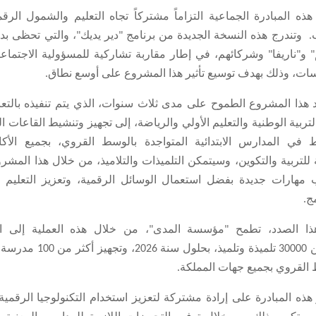
ذه المبادرة الجماعية التزاماً مشتركاً تجاه التعليم والشمول الر
 وتندرج هذه النسخة الجديدة من برنامج "دير يديك"، والتي تحظى ب
 و"ناريفا" وشركائهم، في إطار مقاربة تشاركية للمسؤولية الاجتماعي
ات، وذلك بهدف توسيع تأثير هذا المشروع على أوسع نطاق.
 هذا المشروع الطموح على مدى ثلاث سنوات،
الذي يتم تنفيذه بالت
لتربية الوطنية والتعليم الأولي والرياضة،
إلى تجهيز وتنشيط القاعات ال
ط في المدارس الابتدائية المتواجدة بالوسط القروي، بجميع الأكا
 للتربية والتكوين، وسيتمكن التلميذات والتلاميذ، من خلال هذا المشر
 مهارات جديدة بفضل استعمال الوسائل الرقمية، وتعزيز التعليم 
ج.
ا الصدد، تطمح "مؤسسة المدى"، من خلال هذه العملية إلى اس
30000 تلميذة وتلميذ، بحلول سنة 2026، و
القروي بجميع جهات المملكة.
هذه المبادرة على إرادة مشتركة لتعزيز استخدام التكنولوجيا الرقمي