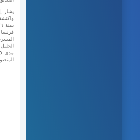
يشار إ
واكتشف
فرنسا 
المسرح
الجليل
المنصور