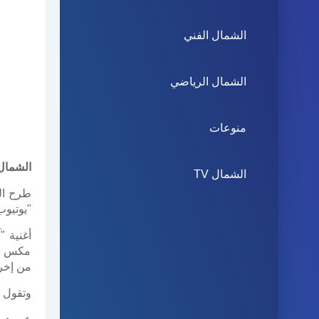
الشمال الفني
الشمال الرياضي
منوعات
الشمال 
الشمال TV
طرح الف
"يوتيوب
أغنية "
مكس وم
من إخرا
وتقول ك