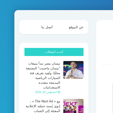
عن الموقع
أتصل بنا
أحدث المقالات
نيسان مصر تبدأ مبيعات
"نيسان ماجنيت" المجمعة
محليًا، وتُعِيد تعريف فئة
السيارات الرياضية
المدمجة متعددة
الاستخدامات
اغسطس 05, 2026
مع « The Next Ad » ،
إنوي يُسند حملته الإعلانية
المقبلة إلى الشباب