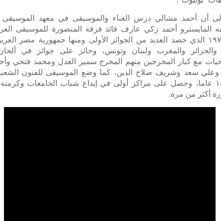
لى أن أحمد مشالي درس الغناء والموسيقى في معهد الموسيقى ال
ه المايسترو أحمد زكي عارف قائد فرقة المنصورة للموسيقى العر
سنة ١٩٧٦ الذي حصد العديد من الجوائز الأولى ومنها جمهورية مصر العر
والجزائر والمغرب ولبنان وتونس، وحائز على جوائز في ألحا
يات مع كبار المخرجين منهم المخرج سمير العدل ومحمد فتحي وأح
 وعلي سعد وشريف صلاح الدين، كما وضع الموسيقى للفنون الشعب
مدى ١٥ عاما، وحصل على مراكز أولى في إبداع شباب الجامعات وكرمته
ة أكثر من مرة.