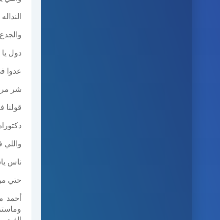
النداله
والجدع
دول يا 
عدوا في
شر مر ع
قولنا 
دكتوراه في ال 
واللي ف
ناس يا
حتي من
أحمد م
وماستر
الفيديو