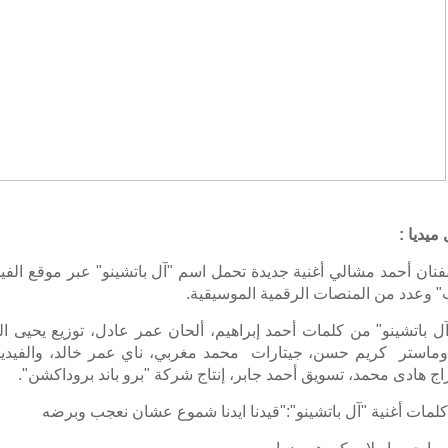
ميديا :
نان أحمد مشالي أغنية جديدة تحمل اسم "آل باتشينو" عبر موقع الفي
" وعدد من المنصات الرقمية الموسيقية.
آل باتشينو" من كلمات أحمد إبراهيم، ألحان عمر عادل، توزيع يحيى ال
استر كريم حسن، جيتارات محمد مغربي، ناي عمر خالد، والفيديو
ج هادى محمد، تسويق أحمد جابر، إنتاج شركة "برو باند بروداكشن".
لمات أغنية "آل باتشينو":"قيدنا ايدنا شموع عشان نعجب وبرضه