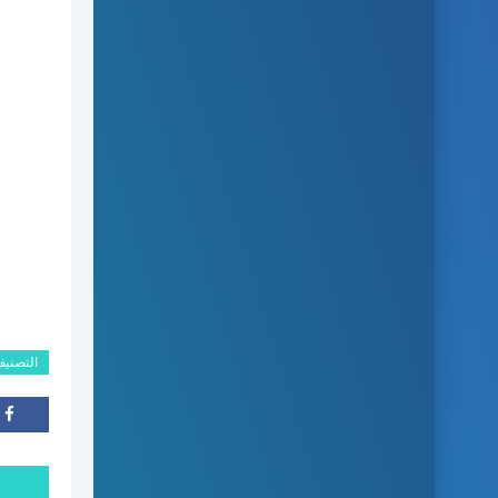
التصني