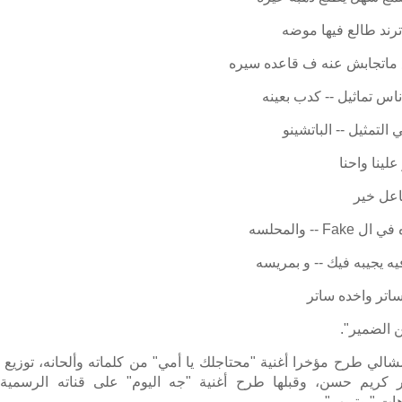
 ترند طالع فيها موضه
 ماتجابش عنه ف قاعده سيره
ناس تماثيل -- كدب بعينه
 التمثيل -- الباتشينو
لينا واحنا
فاعل خير
Fake -- والمحلسه
يه يجيبه فيك -- و بمريسه
ساتر واخده ساتر
 الضمير".
شالي طرح مؤخرا أغنية "محتاجلك يا أمي" من كلماته وألحانه، توزي
 كريم حسن، وقبلها طرح أغنية "جه اليوم" على قناته الرسمية 
هات "يوتيوب".