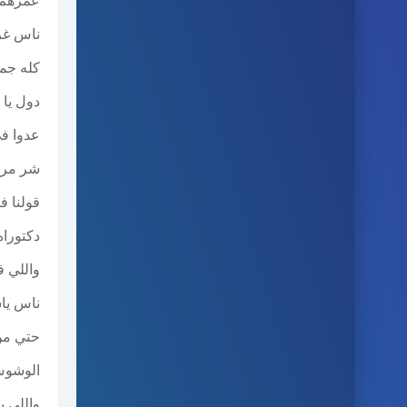
عمرهم 
ناس غر
كله جم
دول يا 
عدوا في
شر مر ع
قولنا 
دكتوراه في ال 
واللي ف
ناس يا
حتي من
الوشوش 
واللي ي