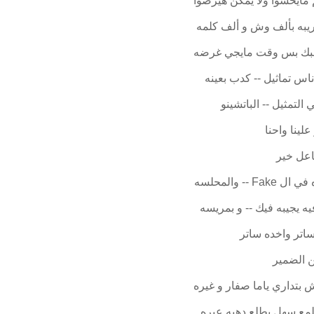
مايحسوا ولا يمكن هيرضوا
يبه بألف وش و ألف كلمه
بك بس وقت مايجي غرضه
ناس تماثيل -- كدب بعينه
 التمثيل -- الباتشينو
لينا واحنا
فاعل خير
Fake -- والمحلسه
يه يجيبه فيك -- و بمريسه
ساتر واخده ساتر
 الضمير
بتداري ياما صفار و غيره
لمع سهل يطلع دهبه عيره