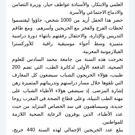
العلمي والابتكار، والأستاذة عواطف حيار، وزيرة التضامن
والادماج الاجتماعي والأسرة.
حضر هذا الحفل أزيد من 1000 شخص، جاؤوا ليقتسموا
لحظات الفرح والفخر مع الخريجين وأسرهم، ومع طاقم
التدريس والإدارة، والاحتفال رفقتهم بانتهاء دورة دراسية
متميزة وسط أجواء موسيقية راقية للأوركسترا
الفيلارمونية المغربية.
تخرجت هذه السنة من جامعة محمد السادس للعلوم
الصحية، الدفعة الأولى لدكاترة الطب، التي تضم 200
طبيب، هؤلاء الخريجون الشباب سيضعون كل المعارف
التي تلقوها خلال مسار دراستهم وتدريباتهم المتميزة رهن
إشارة المرضى. إذ سيضفي هؤلاء الأطباء الشباب على
مهنة الطب النبيلة، وعلى قطاع الصحة في المغرب روحا
جديدة، وسيساهمون في سد الخصاص المتزايد من حيث
عدد الأطباء، الذين يوفرون الرعاية الصحية اللازمة
للمواطنين
.
يبلغ عدد الخريجين الإجمالي لهذه السنة 440 خريج،