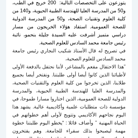
يتوزعون على التخصصات التالية: 200 خريج في الطب،
و50 من المدرسة العليا للهندسة الطبية الحيوية، و140 من
كلية العلوم وتقنيات الصحة، و50 من المدرسة الدولية
للصحة العمومية. استفاد هؤلاء الخريجون من مسار
دراسي متميز أشرفت عليه السيدة جليلة بنحمو، نائبة
رئيس جامعة محمد السادس للعلوم الصحية.
في تصريح له قال الأستاذ شكيب النجاري رئيس جامعة
محمد السادس للعلوم الصحية،
"
هذا الاحتفال مفعم بالمشاعر، لأننا نحتفل بالدفعة الأولى
لأطبائنا الذين كانوا أيضا أولى طلبتنا. ونفتخر أيضا بجميع
طلابنا، الذين تخرجوا من كلية العلوم والتقنيات الصحية،
والمدرسة العليا للهندسة الطبية الحيوية، والمدرسة
الدولية للصحة العمومية، الذين اختاروا مسارا طموحا، في
مؤسسة ذات متطلبات علمية وأكاديمية عالية. يشهد هذا
اليوم نجاحهم الأكاديمي وتتويج لأولى أهم خطواتهم في
الحياة المهنية " وأضاف قائلا : “يخطو اليوم طلبتنا خطوة
مهمة ليصبحوا بذلك سفراء للجامعة. وهم يفتخرون