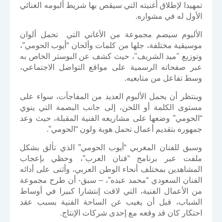
تمهيدا لإطلاق أغنيته التي سيقص بها شريط ألبومه الغنائي
الأول له في مشواره.
الألبوم سيضم مجموعة من الأغاني التي تحمل ألوان
موسيقية مختلفة، جلها من كلمات وألحان “أيوب الحومي”،
وتوزيع "ميد الشريف"، حيث كشف عن البوستر الخاص به
عبر صفحاته الرسمية على مواقع التواصل الاجتماعي،
وسط تفاعل من متابعيه.
وينتظر أن يحمل الألبوم العديد من المفاجآت، سواء على
مستوى الكلمة أو اللحن، إلى جانب البصمة التي ينوي
“الحومي” وضعها على مشاريعه الفنية المقبلة، حيث وعد
جمهوره بتقديم أعمال تحمل هوية ولون “الحومي”.
وسبق للفنان المغربي “أيوب الحومي” الذي تألق بشكل
ملفت عبر برنامج “فنان العرب”، وحظي بإعجاب
المشاهدين بمختلف أنحاء الوطن العربي، وأثنى على أدائه
الفنان السعودي “محمد عبده”، – سبق- أن طرح مجموعة
من الأعمال الفنية، التي لاقت إنتشارا كبيرا في أوساط
الشباب، قبل أن يغيب عن الساحة الفنية بسبب عقد
احتكار كان قد وقعه مع إحدى شركات الإنتاج.