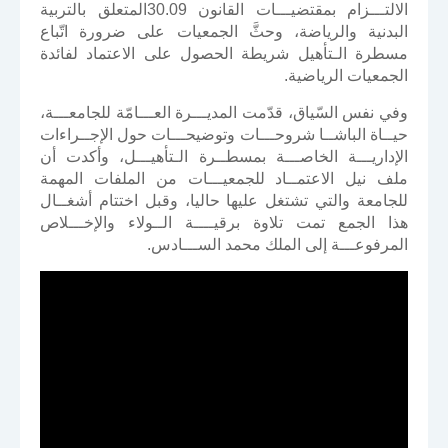
الالتـــزام بمقتضيـــات القانون 30.09المتعلق بالتربية
البدنية والرياضة، وحثَّ الجمعيات على ضرورة اتّباع
مسطرة الـتأهيل شريطة الحصول على الاعتماد لفائدة
الجمعيات الرياضية.
وفي نفس السّياق، قدّمت المديـــرة العـــامّة للجامعـــة،
حيــاة الباشــا شروحـــات وتوضيحـــات حول الإجــراءات
الإداريـــة الخاصـــة بمسطــرة الـتأهيـــل، وأكدت أن
ملف نيل الاعتمــاد للجمعيـــات من الملفات المهمة
للجامعة والتي تشتغل عليها حاليا، وقبل اختتام أشغــال
هذا الجمع تمت تلاوة برقيــــة الــولاء والإخـــلاص
المرفوعـــة إلى الملك محمد الســـادس.