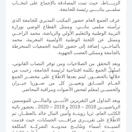
الربــــاط، حيث تمت المصادقة بالإجماع على انتخــاب
سلمــى بنانــــي رئيسة للجامعة.
عرف الجمع العام حضور المكتب المديري للجامعة الذي
ترأسته سلمى بنانــي، وممثل القطاع الوصي بوزارة
التربية الوطنية والتعليم الأولي والرياضة، محمد الراجــي
وممثل عن اللجنة الوطنية الأولمبية المغربية، محمد
بالماحــي، إضافة إلى حضور غالبية الجمعيات المنخرطة
بالجامعة وممثلي العصب الجهوية.
وبعد التحقق من الصلاحيات ومن توفر النصاب القانوني،
استُهِلَّ الجمع بكلمة افتتاحية لرئيسة الجامعة، رحبت من
خلالها بالحضــور. ليتم بعدها الاطّلاع على محضــر الجمع
العــام الســابق وتعييــن كل من صــوريا جبــران
والحسيــن لمعلم لفحص الأصوات ومراقبة المحاضر.
وبعد التداول في التقريرين الأدبـــي والمالـــي للموسمين
الرياضييـــن 2018 – 2019 و 2019 – 2020 ، بحضور نائبة
الكاتب العام، ثريا زوينــة وأمين المال خالد بالعطــار، تم
الاطّلاع على تقريــري مراقـــب الحسابات، حيث قدمت
السيــدة أسماء وسّايــح مندوبــة الشركــة المكلفة