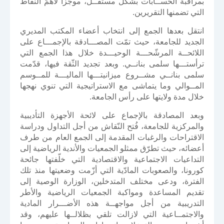
بمراقبة الحســابات بشكل مستقــل، موجزاً لأهمّ النّقاط
التي تضمنها التقريرين.
انتقل بعدها الجمع إلى انتخاب أعضاء المكتب المديري
الجديد للجامعة، حيث تمّت المصـــادقة بالإجمـــاع على
اللائحــة المرشّحـــة الوحيـــدة خلال هذا الجمع التي
ترأستـــها سلمى بنانــي. وبعد تجديد الثّقة فيها، قدّمت
سلمى بنانــي مشــروع ميزانيتـــها الماليـــة للمــوسم
المــوالي وما يتماشى مع الاستراتيجية التي تنوي نهجها
خلال مدة ولايتها على رأس الجامعة.
وبعد المصادقة بالإجماع على لائحة الأجهزة التأديبية
والمركزية للجامعة، فُتح النّقاش من أجل التداول ودراسة
الاقتراحات والرغبات المقدمة إلى الجمع العام من طرف
أعضائه، حيث تطرّق ممثلو الجمعيات والأندية الرياضية إلى
التداعيات الاجتماعية والاقتصادية التي خلّفتها جائحة
كورونا، والصعوبات المادّية التي أزّمت وضعيتها منذ تلك
الفترة، ودعى مختلف المتدخلين، الوزارة الوصية إلى
تقديم المساعدة ومواكبة الجمعيات الرياضية والأطر
التدريبية من أجل مواجهــة هذه الأضـــرار المادية
والاجتمــاعية التي لازالت تلقي بظلالــها عليهم، وقد