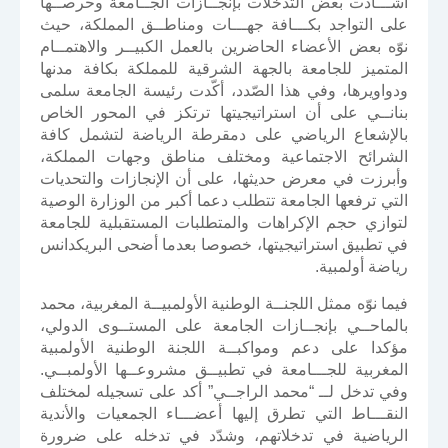
أشـــادت بعض التدخلات بإنجــازات الجــامعة وحرصــها
على التواجد بكـــافة جهـــات ومناطــق المملكة، حيث
نوّه بعض الأعضاء الحاضرين بالعمل الكبيــر والاهتمــام
المتميز للجامعة بالجهة الشرقية للمملكة بكافة مدنها
ودواويرها، وفي هذا الصّدد، أكّدت رئيسة الجامعة سلمى
بنانــي على أن استراتيجيتها ترتكز في المحور الخاص
بالإشعاع الرياضي على دمقرطة الرياضة لتشمل كافة
الشرائح الاجتماعية ومختلف مناطق وجهات المملكة،
وأبرزت في معرض حديثها، على أن الإنجازات والتحديات
التي ترفعها الجامعة تتطلب دعما أكبر من الوزارة الوصية
لتوازي حجم الإكراهات والمتطلبات المستقبلية للجامعة
في تطبيق استراتيجيتها، خصوصا بعدما أضحى البريكدانس
رياضة أولمبية.
فيما نوّه ممثل اللجنــة الوطنية الأولمبيــة المغربية، محمد
بالماحــي بإنجــازات الجامعة على المستــوى الدولي،
مؤكدا على دعم ومواكبــة اللجنة الوطنية الأولمبية
المغربية للجـــامعة في تطبيــق مشروعــها الأولمبــي.
وفي تدخل لــ “محمد الراجــي” أكد على تسجيله لمختلف
النقـــاط التي تطرق إليها أعضـــاء الجمعيات والأندية
الرياضية في تدخلاتهم، وشدّد في تدخله على ضرورة