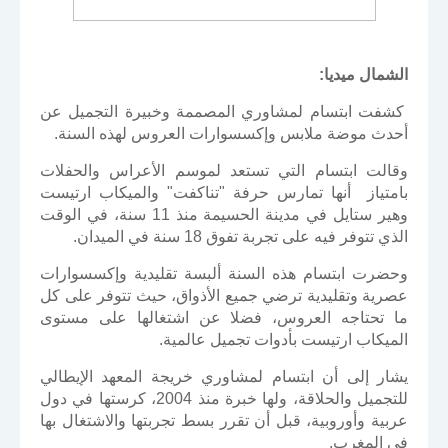
الشمال ميديا:
كشفت ابتسام لمشاوري المصممة وخبيرة التجميل عن
أحدث موضة ملابس وإكسسوارات العروس لهذه السنة.
وقالت ابتسام التي تستعد لموسم الأعراس والحفلات
بامتياز أنها تمارس حرفة "تناكفت" والميكاب ارتيست
وهير ستايل في مدينة الحسيمة منذ 11 سنة، في الوقت
الذي تتوفر فيه على تجربة تفوق 18 سنة في الميدان.
وحضرت ابتسام هذه السنة ألبسة تقليدية وإكسسوارات
عصرية وتقليدية ترضي جميع الأذواق، حيث تتوفر على كل
ما تحتاجه العروس، فضلا عن اشتغالها على مستوى
الميكاب ارتيست بأدوات تجميل عالمية.
يشار إلى أن ابتسام لمشاوري خريجة المعهد الإيطالي
للتجميل والحلاقة، ولها خبرة منذ 2004، كرستها في دول
عربية وأوروبية، قبل أن تقرر بسط تجربتها والاشتغال بها
في المغرب.