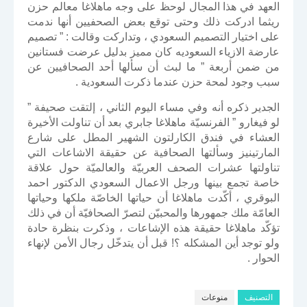
العهد في هذا المجال لوحظ على وجه ماهلاغا معالم حزن
ريثما ادركت ذلك وحتى توقع بعض الصحفيين أنها ندمت
على اختيار التصميم السعودي ، وتداركت وقالت : ” تصميم
عارضة الازياء السعوديه كان مميز بدليل عرضت فستانين
من ضمن أربعة ” ما لبث أن سألها أحد الصحافيين عن
سبب وجود لمحة حزن عندما ذكرت السعودية .
الجدير ذكره أنه وفي مساء اليوم الثاني ، إلتقت صحيفة ”
لو فيغارو ” الفرنسيّة ماهلاغا جابري بعد أن تناولت الأخيرة
العشاء في فندق الكارلتون الشهير المطل على شارع
المارتينيز وسألتها الصحافية عن حقيقة الاشاعات التي
تناولتها عشرات الصحف العربيّة والعالميّة حول علاقة
خاصة تجمع بينها ورجل الاعمال السعودي الدكتور احمد
البوقري ، أكّدت ماهلاغا أن حياتها الخاصّة ملكها وحياتها
العامّة ملك جمهورها والمحبيّن لتصرّ الصحافيّة أن في ذلك
تؤكّد ماهلاغا حقيقة هذه الإشاعات ، وذكرت بنظرة حادة
ولو توجد أين المشكله ؟! قبل أن يتدخّل رجال الأمن لإنهاء
الحوار .
التصنيف
منوعات