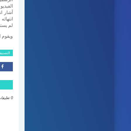
الفيديو
أشار ان
انتهائه
لم يستس
ويقوم 
التصني
0 تعليقات