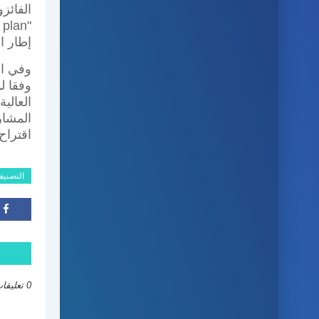
الفائ
إطار ال
وفي ال
وفقا ل
العالية
المشار
اقتراح
التصني
0 تعليقات