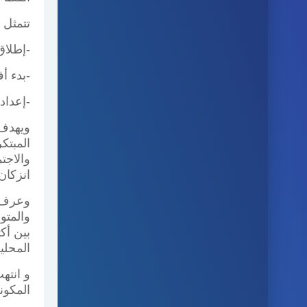
تتمثل 
-إطلاق
-بدء أ
-إعداد
ويهدف 
المبتك
والاجت
انزكان
وعرف ا
والمتو
المحل
و انته
المكون