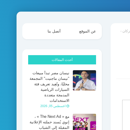
زكان -
عن الموقع
أتصل بنا
أحدث المقالات
نيسان مصر تبدأ مبيعات
"نيسان ماجنيت" المجمعة
محليًا، وتُعِيد تعريف فئة
السيارات الرياضية
المدمجة متعددة
الاستخدامات
اغسطس 05, 2026
مع « The Next Ad » ،
إنوي يُسند حملته الإعلانية
المقبلة إلى الشباب