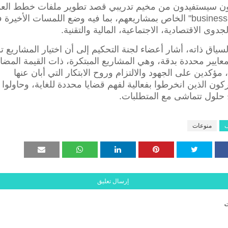
زون سيستفيدون من مخيم تدريبي قصد تطوير ملفات خطط الع
"business plan" الخاص بمشاريعهم، بما فيه وضع اللمسات الأخيرة
جدوى الاقتصادية، الاجتماعية، المالية والتقنية.
سياق ذاته، أشار أعضاء لجنة التحكيم إلى أن اختيار المشاريع ت
معايير محددة بدقة، وهي المشاريع المبتكرة، ذات القيمة المضا
، مؤكدين على الجهود والالتزام وروح الابتكار التي أبان عنها
كون الذين انخرطوا بفعالية لفهم قضايا محددة للغاية، وحاولوا
 حلول تتماشى مع المتطلبات.
ف
منوعات
إرسال تعليق