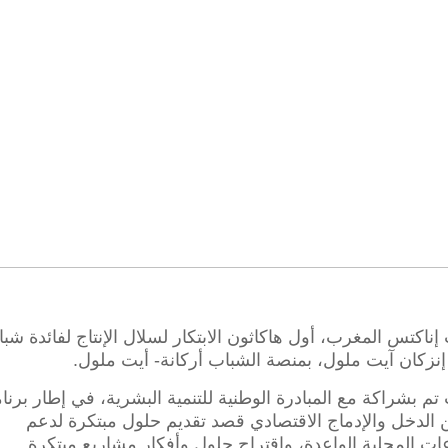
ناكتس المغرب، أول هاكاثون الابتكار لسلال الإنتاج لفائدة شب
إنزكان آيت ملول، بمنصة الشباب أركانة- أيت ملول.
تم بشراكة مع المبادرة الوطنية للتنمية البشرية، في إطار برنا
الدخل والإدماج الاقتصادي قصد تقديم حلول مبتكرة لدعم
ات المحلية الواعدة، واقتراح حلول وأفكار مشاريع مبتكرة