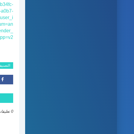
b34fc-
-a0b7-
user_i
um=an
ender_
pp=v2
التصني
0 تعليقات