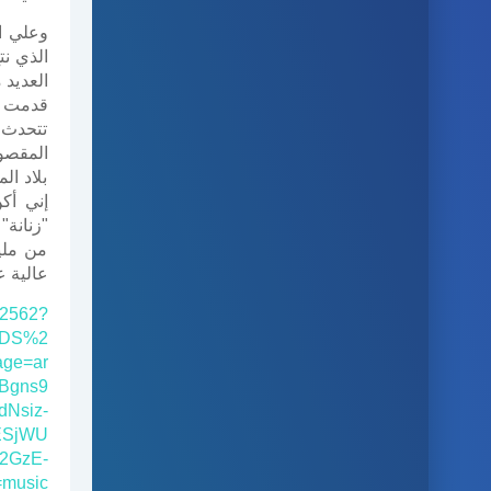
وعلي ا
الذي نت
العديد 
قدمت ال
تتحدث ب
بلاد ال
إني أك
"زنانة
من ملي
عالية ع
22562?
BDS%2
ge=ar
Bgns9
dNsiz-
ESjWU
2GzE-
music