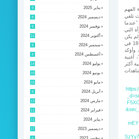
يناير 2025
9
 الفهم
ث تلقي
ديسمبر 2024
8
"عندما
نوفمبر 2024
8
ة التي
أكتوبر 2024
لم يكن
11
المقصود منها الإساءة خاصة بعد أن علق الكثير أن الأغنية ستحمل تصنيف +18 في
سبتمبر 2024
8
 وأؤكد
أغسطس 2024
8
 أغنية
ة أكثر
يوليو 2024
14
شاهدات
يونيو 2024
10
مايو 2024
15
https
أبريل 2024
9
_d=s
مارس 2024
13
F5XO
&sec
فبراير 2024
11
يناير 2024
11
mEY
ديسمبر 2023
17
SzYy7
نوفمبر 2023
6