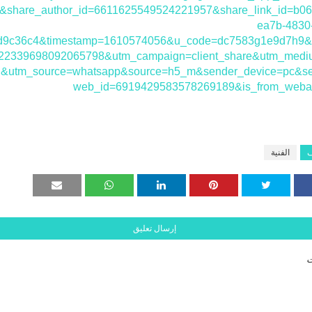
y&share_author_id=6611625549524221957&share_link_id=b06
ea7b-4830
d9c36c4&timestamp=1610574056&u_code=dc7583g1e9d7h9&
22339698092065798&utm_campaign=client_share&utm_medi
d&utm_source=whatsapp&source=h5_m&sender_device=pc&s
web_id=6919429583578269189&is_from_weba
ف
الفنية
إرسال تعليق