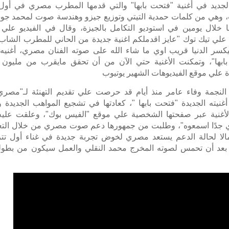
الجديد في أغنية "فتحت بابها" والتي قدمها المطرب مصري في أول
، وهي من كلمات حمدية التيتي وتوزيع جيزو وهندسة صوت لمحمد جود
ا خلال يومين في استوديو التكامل بالجيزة، وقال في الفيديو علي
علي تيك توك "عايز اقدملكم اغنية جديدة من الحاني للمطرب الشاب 
يكسر الدنيا قريب اوي ما شاء الله على صوته الفنان مصري، أغنيه 
ابها"، وتمكنت الأغنية حتي الآن من أن تحقق مايقرب من مليون
 علي موقع الفيديوهات الشهير يوتيوب
النجمة وفاء عامر منذ أيام قد حرصت علي تقديم التهنئة لـ"مصر
أغنيته الجديدة "فتحت بابها "، كعادتها في تشجيع المواهب الجديدة
الأغنية عبر صفحتها الشخصية علي موقع "الفيس بوك"، وعلقت عليه 
جدًا اسمعوه"، وطلبت من جمهورها دعم صوت مصري من خلال التعل
الا لحالة الدعم يستعد مصري لخوض تجربة جديدة في غناء أول تت
بعد أن تحمس لصوته المخرج محمد النقلي والعمل سيكون من بطول