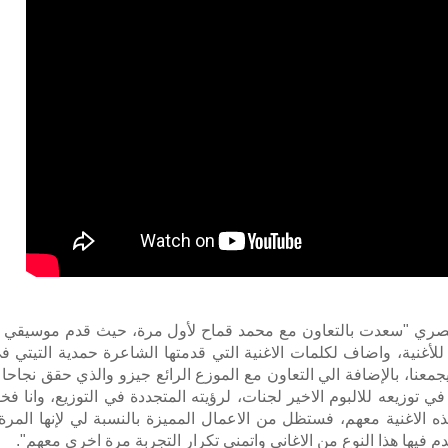
صري "سعدت بالتعاون مع محمد قماح لأول مرة، حيث قدم موسيقي 
للأغنية، واضاف لكلمات الاغنية التي قدمتها الشاعرة حمدية التيتي ف
جمعنا، بالإضافة الي التعاون مع الموزع الرائع جيزو والذي حقق نجاحا
في توزيعه للالبوم الاخير لجنات، لرؤيته المتجددة في التوزيع، وانا فخ
ه الاغنية معهم، فستظل من الاعمال المميزة بالنسبة لي لإنها المرة 
دم فيها هذا النوع من الاغاني واتمني تكرار التجربة مرة اخري معهم".