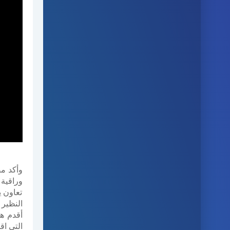
وأكد م
وراقية 
تعاون ي
النظير 
أقدم هذ
التي اق