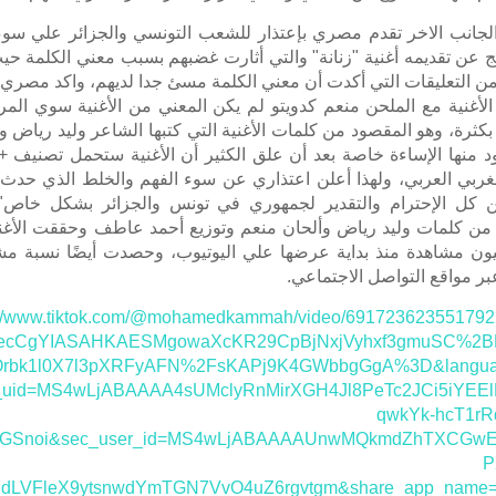
لجانب الاخر تقدم مصري بإعتذار للشعب التونسي والجزائر علي سوء
ج عن تقديمه أغنية "زنانة" والتي أثارت غضبهم بسبب معني الكلمة حي
من التعليقات التي أكدت أن معني الكلمة مسئ جدا لديهم، واكد مصري 
أغنية مع الملحن منعم كدويتو لم يكن المعني من الأغنية سوي المرأ
كثرة، وهو المقصود من كلمات الأغنية التي كتبها الشاعر وليد رياض و
مغربي العربي، ولهذا أعلن اعتذاري عن سوء الفهم والخلط الذي حدث،
ن كل الإحترام والتقدير لجمهوري في تونس والجزائر بشكل خاص"،
" من كلمات وليد رياض وألحان منعم وتوزيع أحمد عاطف وحققت الأغني
ون مشاهدة منذ بداية عرضها علي اليوتيوب، وحصدت أيضًا نسبة م
بر مواقع التواصل الاجتماعي.
://www.tiktok.com/@mohamedkammah/video/69172362355179
ecCgYIASAHKAESMgowaXcKR29CpBjNxjVyhxf3gmuSC%2
rbk1l0X7l3pXRFyAFN%2FsKAPj9K4GWbbgGgA%3D&langua
_uid=MS4wLjABAAAA4sUMclyRnMirXGH4Jl8PeTc2JCi5iYEEl
qwkYk-hcT1rR
GSnoi&sec_user_id=MS4wLjABAAAAUnwMQkmdZhTXCGw
P
dLVFleX9ytsnwdYmTGN7VvO4uZ6rgvtgm&share_app_name=