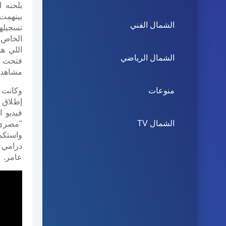
بلحنه 
بينهمت
الشمال الفني
تسجيله
الخاص 
اللي ه
الشمال الرياضي
فتحت ب
مشاهدة
منوعات
وكانت 
إطلاق 
فيديو 
الشمال TV
"مصري 
واستكم
درامي 
عامر.