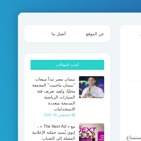
عن الموقع
أتصل بنا
أحدث المقالات
نيسان مصر تبدأ مبيعات
"نيسان ماجنيت" المجمعة
محليًا، وتُعِيد تعريف فئة
السيارات الرياضية
المدمجة متعددة
الاستخدامات
اغسطس 05, 2026
مع « The Next Ad » ،
إنوي يُسند حملته الإعلانية
ستمتاع
المقبلة إلى الشباب