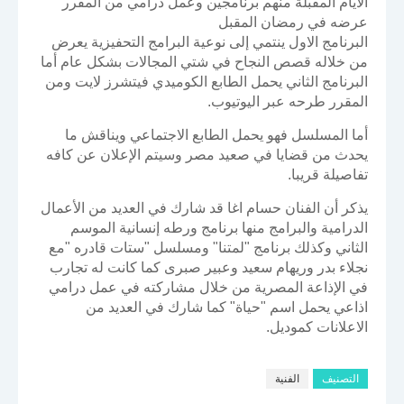
الايام المقبلة منهم برنامجين وعمل درامي من المقرر
عرضه في رمضان المقبل
البرنامج الاول ينتمي إلى نوعية البرامج التحفيزية يعرض
من خلاله قصص النجاح في شتي المجالات بشكل عام أما
البرنامج الثاني يحمل الطابع الكوميدي فيتشرز لايت ومن
المقرر طرحه عبر اليوتيوب.
أما المسلسل فهو يحمل الطابع الاجتماعي ويناقش ما
يحدث من قضايا في صعيد مصر وسيتم الإعلان عن كافه
تفاصيلة قريبا.
يذكر أن الفنان حسام اغا قد شارك في العديد من الأعمال
الدرامية والبرامج منها برنامج ورطه إنسانية الموسم
الثاني وكذلك برنامج "لمتنا" ومسلسل "ستات قادره "مع
نجلاء بدر وريهام سعيد وعبير صبرى كما كانت له تجارب
في الإذاعة المصرية من خلال مشاركته في عمل درامي
اذاعي يحمل اسم "حياة" كما شارك في العديد من
الاعلانات كموديل.
التصنيف
الفنية