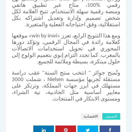
رقمي
100%
، متاح عبر تطبيق هاتفي
ومنصة
رقمية
سهلة الاستخدام، تتيح العلامة لكل
شخص تصميم وإدارة وتعديل اشتراكه بكل
استقلالية، وفق احتياجاته الفعلية والمتغيرة
.
ومع هذا التتويج الرابع، تعزز
«win by inwi»
موقعها
كعلامة رائدة في المجال الرقمي، وتؤكد دورها
المحوري في تحويل استخدامات الاتصالات
بالمغرب. كما تجدد التزام
إنوي
بتعميم الولوج إلى
حلول مبتكرة، بسيطة وملائمة للجميع
.
وتُمنح جوائز "
انتخب
منتج السنة" عقب دراسة
مستقلة تُجريها مؤسسة
Nielsen
، شملت 3000
مستهلك في أبرز جهات المملكة، وترتكز على
معايير أساسية مثل الجاذبية، نية الشراء،
ومستوى الابتكار في المنتجات
.
التصنيف
الاقتصادية