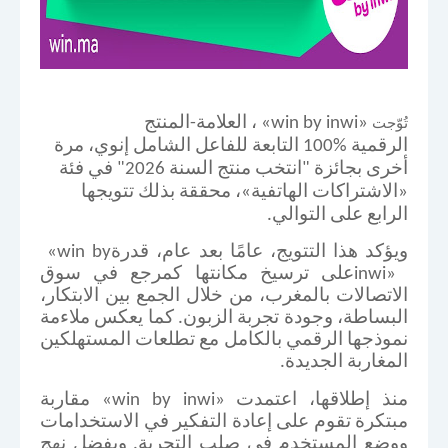
تُوّجت
«win by inwi»
، العلامة-المنتج
الرقمية
100%
التابعة للفاعل الشامل
إنوي
، مرة
أخرى بجائزة "
انتخب منتج
السنة 2026" في فئة
«الاشتراكات الهاتفية»، محققة بذلك تتويجها
الرابع على التوالي
.
ويؤكد هذا التتويج، عامًا بعد عام، قدرة
«win by
inwi»
على ترسيخ مكانتها كمرجع في سوق
الاتصالات بالمغرب، من خلال الجمع بين الابتكار،
البساطة، وجودة تجربة الزبون. كما يعكس ملاءمة
نموذجها الرقمي بالكامل مع تطلعات المستهلكين
المغاربة الجديدة
.
منذ إطلاقها، اعتمدت
«win by inwi»
مقاربة
مبتكرة تقوم على إعادة التفكير في الاستخدامات
ووضع المستخدم في صلب التجربة. وبفضل نهج