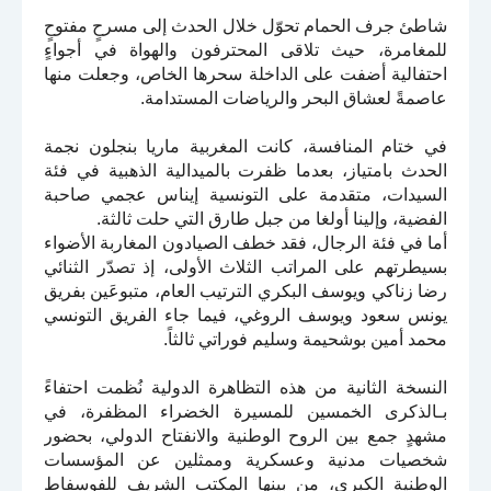
شاطئ جرف الحمام تحوّل خلال الحدث إلى مسرحٍ مفتوحٍ
للمغامرة، حيث تلاقى المحترفون والهواة في أجواءٍ
احتفالية أضفت على الداخلة سحرها الخاص، وجعلت منها
عاصمةً لعشاق البحر والرياضات المستدامة.
في ختام المنافسة، كانت المغربية ماريا بنجلون نجمة
الحدث بامتياز، بعدما ظفرت بالميدالية الذهبية في فئة
السيدات، متقدمة على التونسية إيناس عجمي صاحبة
الفضية، وإلينا أولغا من جبل طارق التي حلت ثالثة.
أما في فئة الرجال، فقد خطف الصيادون المغاربة الأضواء
بسيطرتهم على المراتب الثلاث الأولى، إذ تصدّر الثنائي
رضا زناكي ويوسف البكري الترتيب العام، متبوعَين بفريق
يونس سعود ويوسف الروغي، فيما جاء الفريق التونسي
محمد أمين بوشحيمة وسليم فوراتي ثالثاً.
النسخة الثانية من هذه التظاهرة الدولية نُظمت احتفاءً
بـالذكرى الخمسين للمسيرة الخضراء المظفرة، في
مشهدٍ جمع بين الروح الوطنية والانفتاح الدولي، بحضور
شخصيات مدنية وعسكرية وممثلين عن المؤسسات
الوطنية الكبرى، من بينها المكتب الشريف للفوسفاط