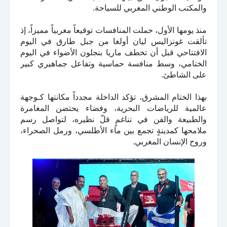
والمكتب الوطني المغربي للسياحة.
منذ يومها الأول، حملت المنافسات توقيعاً مغربياً مميزاً، إذ
تألقت غونزاليس ليان أولغا من جبل طارق في اليوم
الافتتاحي قبل أن تخطف ماريا بنجلون الأضواء في اليوم
الختامي، وسط منافسة حماسية وتفاعل جماهيري كبير
على الشاطئ.
بهذا الختام المشرق، تؤكد الداخلة مجدداً مكانتها كـوجهة
عالمية للرياضات البحرية، وفضاء يحتضن المغامرة
والطبيعة والفن في تناغمٍ قلّ نظيره، لتواصل رسم
ملامحها كمدينةٍ تجمع بين ماء الأطلسي، ورمل الصحراء،
وروح الإنسان المغربي.