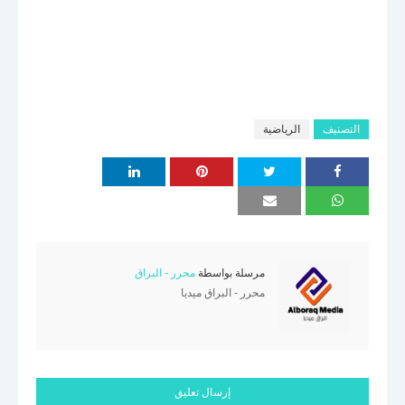
التصنيف
الرياضية
مرسلة بواسطة
محرر - البراق
محرر - البراق ميديا
إرسال تعليق