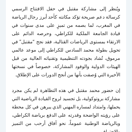
ويُنظر إلى مشاركة مقتبل في حفل الافتتاح الرسمي
كرسالة دعم صريحة تؤكد مكانته كأحد أبرز رجال الرياضة
في المغرب، لما بصمه من تميزٍ على مدى سنوات في
قيادة الجامعة الملكية للكراطي، وحرصه الدائم على
الارتقاء بمستوى الرياضات القتالية، فقد نجح “مقتبل” في
تحويل بطولة محمد السادس للكراطي إلى موعد عالمي
مرموق، تُشاد بجودته التنظيمية وتقنياته العالية من قبل
الهيئات الدولية والوفود المشاركة، خصوصاً في نسختها
الأخيرة التي وُصفت بأنها من أنجح الدورات على الإطلاق.
إن حضور محمد مقتبل في هذه التظاهرة لم يكن مجرد
مشاركة بروتوكولية، بل تجسيد لروح القيادة الرياضية التي
يحملها، وامتداد لمساره المهني الذي يبرهن في كل محطة
على رؤيته الواضحة وقدرته على الدفع برياضة الكراطي،
وبالرياضة الوطنية عموماً، نحو آفاق أرحب من التميز
والاحتراف.