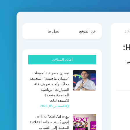
ز التركيز
عن الموقع
أتصل بنا
QN Maroc تطلق العلامة الجديدة Harmoniq:
أحدث المقالات
نيسان مصر تبدأ مبيعات
"نيسان ماجنيت" المجمعة
محليًا، وتُعِيد تعريف فئة
السيارات الرياضية
المدمجة متعددة
الاستخدامات
اغسطس 05, 2026
مع « The Next Ad » ،
إنوي يُسند حملته الإعلانية
المقبلة إلى الشباب