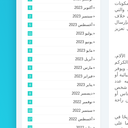
كونات
أكتوبر 2023
6
ة الأشواغاندا، والتي
ى خلاف
سبتمبر 2023
2
بإرسال
أغسطس 2023
5
 تعزيز
يوليو 2023
11
يونيو 2023
2
مايو 2023
8
لآلام،
أبريل 2023
3
لكركم
مارس 2023
 ويوفر
9
ميائية أو
فبراير 2023
3
فيه عدد
يناير 2023
4
لأفيونية حول العالم بنحو 60 مليون شخص
اس أو
ديسمبر 2022
8
ن راحة
نوفمبر 2022
4
سبتمبر 2022
10
حًا في
أغسطس 2022
17
ما على
يوليو 2022
16