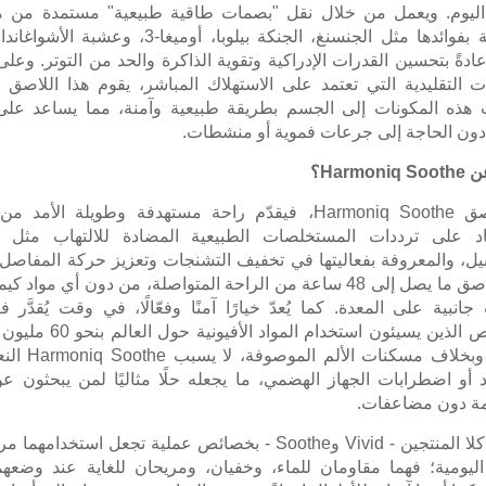
ليوم. ويعمل من خلال نقل "بصمات طاقية طبيعية" مستمدة من م
معروفة بفوائدها مثل الجنسنغ، الجنكة بيلوبا، أوميغا-3، وعشب
ادةً بتحسين القدرات الإدراكية وتقوية الذاكرة والحد من التوتر. وعل
ت التقليدية التي تعتمد على الاستهلاك المباشر، يقوم هذا اللاصق 
 هذه المكونات إلى الجسم بطريقة طبيعية وآمنة، مما يساعد على
ه دون الحاجة إلى جرعات فموية أو منشطات.
عن
Harmoniq Soothe
؟
اصق
Harmoniq Soothe
، فيقدّم راحة مستهدفة وطويلة الأمد من ا
ماد على ترددات المستخلصات الطبيعية المضادة للالتهاب مثل ا
يل، والمعروفة بفعاليتها في تخفيف التشنجات وتعزيز حركة المفاصل.
هذا اللاصق ما يصل إلى 48 ساعة من الراحة المتواصلة، من دون أي مواد كي
 جانبية على المعدة. كما يُعدّ خيارًا آمنًا وفعّالًا، في وقت يُقدَّر 
الأشخاص الذين يسيئون استخدام المواد ا
. وبخلاف مسكنات الألم الموصوفة، لا يسبب
Harmoniq Soothe
النع
د أو اضطرابات الجهاز الهضمي، ما يجعله حلًا مثاليًا لمن يبحثون ع
ة دون مضاعفات.
 كلا المنتجين
-
Vivid
و
Soothe
-
بخصائص عملية تجعل استخدامهما مري
 اليومية؛ فهما مقاومان للماء، وخفيان، ومريحان للغاية عند وضعه