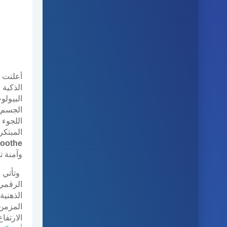
أ
علنت
الذكية
البيول
الجسم، 
اللجوء 
المبتك
oothe
وآمنة ت
وتأتي 
الرقمي
الذهنية
المزمن
الارتف