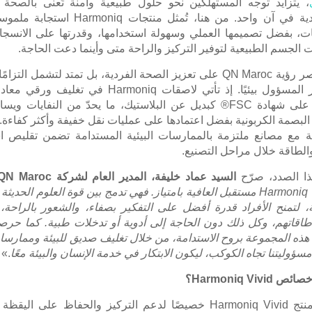
، يتزايد توجه المستهلكين نحو حلول طبيعية وآمنة تُعنى بالصحة ا
ية في آن واحد. من هنا، تُمثل منتجات
Harmoniq
استجابة ملموسة
ات، بفضل تصميمها العملي وسهولة استخدامها، وقدرتها على الانسجام
ت الجسم الطبيعية لتوفير التركيز والراحة متى وأينما دعت الحاجة.
صر رؤية
QN Maroc
على تعزيز الصحة الفردية، بل تمتد لتشمل التزامًا 
ار المسؤول بيئيًا. إذ تأتي لاصقات
Harmoniq
في تغليف ورقي معاد ت
على شهادة
FSC
® كبديل عن البلاستيك، ما يحدّ من النفايات ويس
لبصمة الكربونية بفضل اعتمادها على عمليات نقل خفيفة وأكثر كفاءة. 
ة مع مصانع ملتزمة بالممارسات البيئية المستدامة تضمن تقليص ا
والطاقة خلال مراحل التصنيع.
ا الصدد، صرّح
السيد عماد
خليفة، المدير العام لشركة
QN Maroc
Harmoniq
مستقبل العافية بامتياز. فهي تدمج بين قوة العلوم الحديثة
، لتمنح الأفراد قدرة أفضل على التفكير بصفاء، والشعور بالراحة، و
طاقاتهم، وكل ذلك دون الحاجة إلى أدوية أو تدخلات طبية. كما حرص
ذه المجموعة بروح الاستدامة، من خلال تغليف صديق للبيئة وممارسات
سؤوليتنا تجاه الكوكب، ليكون الابتكار في خدمة الإنسان والبيئة معًا
.»
 خصائص
Harmoniq Vivid
؟
منتج
Harmoniq Vivid
خصيصًا لدعم التركيز والحفاظ على اليقظة ا