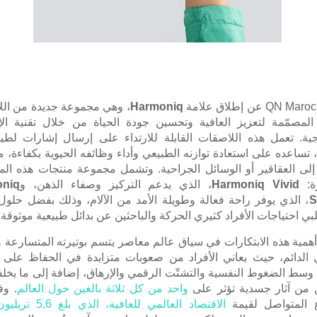
QN Maroc
عن إطلاق علامة
Harmoniq
، وهي مجموعة جديدة من ال
 المصمّمة لتعزيز العافية وتحسين جودة الحياة من خلال تقنية ال
وجية. تعمل هذه اللاصقات القابلة للارتداء على إرسال إشارات لطي
تساعده على استعادة توازنه الطبيعي وأداء وظائفه الحيوية بكفاءة، 
إلى العقاقير أو الوسائل الجراحية. وتشمل مجموعة
منتجات هذه الم
رة:
Harmoniq Vivid
، الذي يدعم التركيز وصفاء الذهن، و
oniq
S
، الذي يوفر راحة فعالة وطويلة الأمد من الآلام، وذلك بفضل حلول
لبي احتياجات الأفراد كثيري الحركة والباحثين عن بدائل طبيعية موثوقة.
أهمية هذه الابتكارات في سياق عالم معاصر يتسم بوتيرته المتسارعة و
 الدائم، حيث يعاني الأفراد من صعوبات متزايدة في الحفاظ على 
 وسط الضغوط النفسية والتشتّت الرقمي والإرهاق، إضافة إلى ما يخلفه
 من آثار جسدية تؤثر على
واحد من كل ثلاثة بالغين حول العالم
. و
اع المتواصل لقيمة
الاقتصاد العالمي للعافية، ال