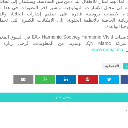
 كما أنهما آمنان للأطفال ابتداءً من سن السادسة، ويستندان إلى أبحاث
ة في مجال الإشارات البيولوجية. وتشير آخر التطورات في هذا ال
ام لاصقات بروتينية قادرة على تنظيم إشارات الخلايا، والد
ربائية الخاصة بالأنظمة الخلوية، إلى الإمكانات الكبيرة التي تحمل
جيا الواعدة.
لاصقات
Harmoniq Vivid
و
Harmoniq Soothe
حاليًا في السوق المغ
 شركة
QN Maroc
. ولمزيد من المعلومات، يُرجى زيارة ا
ي:
www.qnmar.ma
ف
الاقتصادية
إرسال تعليق