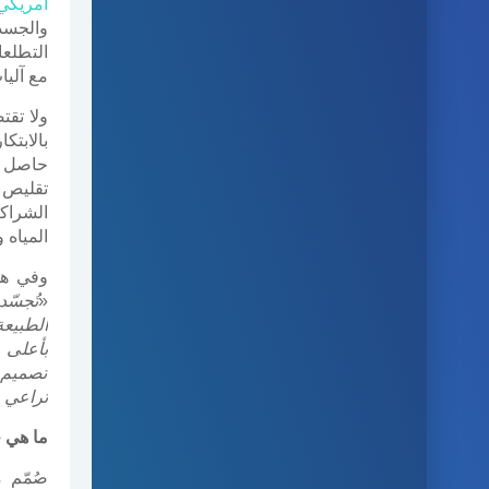
أمريكي
والجسد
التطلع
مع آليا
ولا تقت
بالابتك
حاصل 
تقليص ا
الشراك
المياه 
وفي هذ
«
تُجسّد
الطبيعة
بأعلى 
تصميم ه
تراعي م
ما هي
صُمّم 