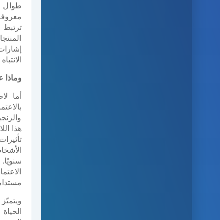
طوال ا
ترتبط ع
المنتجا
إشارات
الانتبا
وماذا 
أما ل
بالاعت
والزنجب
تأثيرات
سنويًا
الاعتما
مستدام
ويتميّز
الحياة