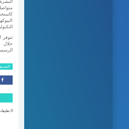
البشرة.
متواصل
كاستخد
البيوكه
التكنولو
تتوفر 
خلال
الرسم
التصني
0 تعليقات