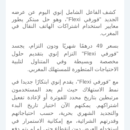
كشف الفاعل الشامل إنوي اليوم عن عرضه
الجديد "فورفي
Flexi
"، وهو حل مبتكر يطور
معايير استخدام اشتراكات الهاتف النقال في
المغرب
.
بسعر 49 درهمًا شهريًا ودون التزام، يجسد
"فورفي
Flexi
" التزام إنوي بتقديم حلول
مخصصة وبسيطة وفي المتناول لتلبية
الاحتياجات المتطورة للمستهلك المغربي
.
مع "فورفي
Flexi
"، يقدم إنوي ابتكارًا جديدا في
نمط الاستهلاك حيث لم يعد المستخدمون
مرتبطين بتاريخ محدد للفوترة أو لإعادة تفعيل
اشتراكهم. يمكنهم الآن اختيار تاريخ البدء
والتجديد الشهري بحرية، حسب احتياجاتهم
وقدرتهم الشرائية، مع إمكانية الاستمرار في
استخدام العرض دون انقطاع حتى لو لم يتم دفع