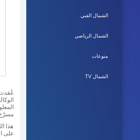
الشمال الفني
الشمال الرياضي
منوعات
الشمال TV
عُقدت
الوكال
المعل
مسرّع 
هذا ال
على ال