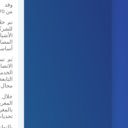
وقد ج
من
70
تم خلا
للشرك
الأشيا
أساسية
تم تس
الاتص
الخدما
التاب
مجال ا
خلال 
المغرب
بالمغ
تحديات
بالتوا