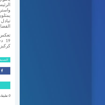
الر
واستر
يمثلو
تبادل
القضاي
تعكس 
19
دج
كركيزت
التصني
0 تعليقات