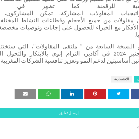
ئيسية للرقمنة كما تظهر في خ
اتيجيات
المقاولات
المشاركة. تمكن المشاركون، ا
ن
مقاولات
من جميع الأحجام وقطاعات النشاط المختلفة
 الأفكار مع الخبراء للحصول على إجابات وتوصيات مخصصة
ا
.
النسخة السابعة من "
ملتقى المقاولات
"، التي ستختت
نبر
2024 في أكادير، التزام
إنوي
بالابتكار والتحول ا
ين أساسيتين لدعم النمو وتعزيز تنافسية الشركات المغربية
.
ف
الاقتصادية
إرسال تعليق