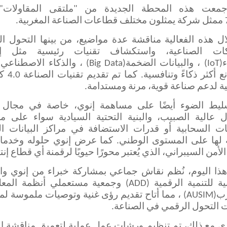
معت هذه المحطة الجديدة من "
ملتقى المقاولات
"
ممثل
شركة يمثلون مختلف قطاعات الصناعة المغربية
.
ل هذه الفعالية مناقشة عدة مواضيع، من بينها التحول ا
ات الصناعية، واستكشاف تقنيات رئيسية مثل إن
ء
(IoT)
، والبيانات الضخمة
(Big Data)
، والذكاء الاصطناعي
المصانع أكثر ذكاء
 لدعم صناعة قوية، مرنة ومستدامة
.
ليط الضوء أيضًا على مساهمة
إنوي
، خاصة في مجال 
ال عالية
الصبيب
، والبنية التحتية السيادية سواء على 
ت السحابية أو قدرات الاستضافة في مراكز البيانات الث
عة لها على المستوى الوطني. كما عرض
إنوي
حلوله وخدمات
لأمن السيبراني، الذي يُعتبر محورًا حيويًا لرقمنة أي قطاع إن
هذا اليوم، نُظم نقاش جماعي بمشاركة خبراء من
إنوي
وا
ية للتنمية الرقمية
(ADD)
وجمعية مستعملي أنظمة المعل
رب
(AUSIM)
، مما أتاح تقديم رؤى غنية وتوصيات ملموسة لم
 التحول الرقمي في الصناعة
.
زي مع ذلك، تم تنظيم ورشات عمل عملية لتعميق مناقشة ال