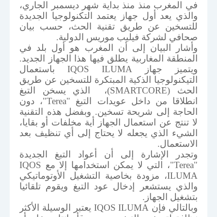
في المغرب منذ منذ بداية شهر ديسمبر الجاري،
والذي يعد أول جهاز يعتمد التكنولوجيا الجديدة
للتسخين عن طريق تقنية الحث، حسب بيان
صحافي لشركة فيليب موريس الدولية.
وأشار البيان إلى أن المغرب هو أول بلد في
المنطقة المغاربية يطلق فيها هذا الجهاز الجديد.
ويتميز جهاز
IQOS ILUMA
باستعمال
التيكنولوجيا الذكية المبتكرة للتسخين عن طريق
الحث (
SMARTCORE
)، الذي يسخن التبغ
انطلاقا من داخل عويدات التبغ "
Terea
"، دون
الحاجة إلى شريحة تسخين. وبفضل هذه التقنية
لا تنتج عن استعمال الجهاز أية مخلفات أو بقايا،
الشيء الذي يجعله لا يحتاج إلى أي تنظيف بعد
الاستعمال.
وتجدر الإشارة إلى أن أعواد التبغ الجديدة
"
Terea
"، التي لا يمكن استخدامها إلا مع
IQOS
ILUMA
، مزودة بخاصية التشغيل الأوتوماتيكي
والذي يستشعر إدخال عود التبغ ويقوم تلقائيا
بتشغيل الجهاز.
وبالتالي فإن
IQOS ILUMA
يعتبر الوسيلة الأكثر