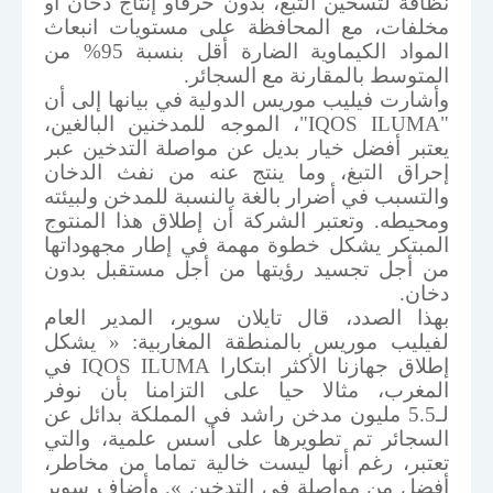
نظافة لتسخين التبغ، بدون حرقأو إنتاج دخان أو
مخلفات، مع المحافظة على مستويات انبعاث
المواد الكيماوية الضارة أقل بنسبة
95
% من
المتوسط بالمقارنة مع السجائر.
وأشارت فيليب موريس الدولية في بيانها إلى أن
"
IQOS ILUMA
"، الموجه للمدخنين البالغين،
يعتبر أفضل خيار بديل عن مواصلة التدخين عبر
إحراق التبغ، وما ينتج عنه من نفث الدخان
والتسبب في أضرار بالغة بالنسبة للمدخن ولبيئته
ومحيطه. وتعتبر الشركة أن إطلاق هذا المنتوج
المبتكر يشكل خطوة مهمة في إطار مجهوداتها
من أجل تجسيد رؤيتها من أجل مستقبل بدون
دخان.
بهذا الصدد، قال تايلان سوير، المدير العام
لفيليب موريس بالمنطقة المغاربية: « يشكل
إطلاق جهازنا الأكثر ابتكارا
IQOS ILUMA
في
المغرب، مثالا حيا على التزامنا بأن نوفر
لـ
5.5
مليون مدخن راشد في المملكة بدائل عن
السجائر تم تطويرها على أسس علمية، والتي
تعتبر، رغم أنها ليست خالية تماما من مخاطر،
أفضل من مواصلة في التدخين ». وأضاف سوير