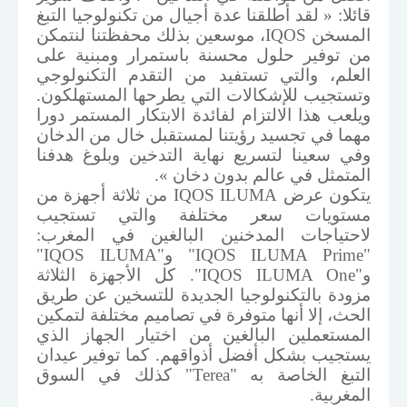
قائلا: « لقد أطلقنا عدة أجيال من تكنولوجيا التبغ
المسخن
IQOS
، موسعين بذلك محفظتنا لنتمكن
من توفير حلول محسنة باستمرار ومبنية على
العلم، والتي تستفيد من التقدم التكنولوجي
وتستجيب للإشكالات التي يطرحها المستهلكون.
ويلعب هذا الالتزام لفائدة الابتكار المستمر دورا
مهما في تجسيد رؤيتنا لمستقبل خال من الدخان
وفي سعينا لتسريع نهاية التدخين وبلوغ هدفنا
المتمثل في عالم بدون دخان ».
يتكون عرض
IQOS ILUMA
من ثلاثة أجهزة من
مستويات سعر مختلفة والتي تستجيب
لاحتياجات المدخنين البالغين في المغرب:
"
IQOS ILUMA Prime
" و"
IQOS ILUMA
"
و"
IQOS ILUMA One
". كل الأجهزة الثلاثة
مزودة بالتكنولوجيا الجديدة للتسخين عن طريق
الحث، إلا أنها متوفرة في تصاميم مختلفة لتمكين
المستعملين البالغين من اختيار الجهاز الذي
يستجيب بشكل أفضل أذواقهم. كما توفير عيدان
التبغ الخاصة به "
Terea
" كذلك في السوق
المغربية.