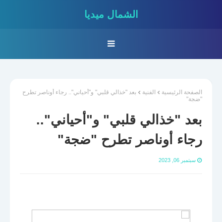
الشمال ميديا
الصفحة الرئيسية
الفنية
بعد "خذالي قلبي" و"أحياني".. رجاء أوناصر تطرح
"ضجة"
بعد "خذالي قلبي" و"أحياني"..
رجاء أوناصر تطرح "ضجة"
سبتمبر 06, 2023