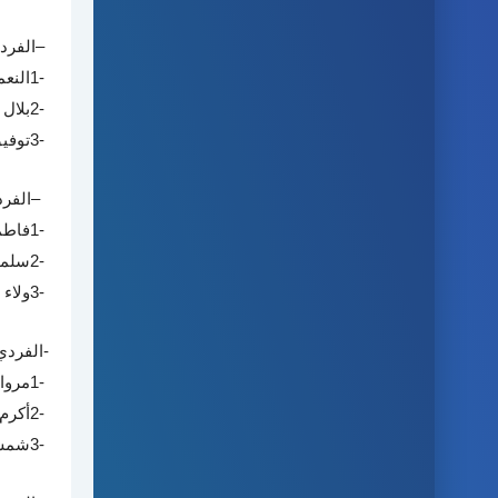
–
الفرد
1-
النعم
2-
بلال 
3-
توفي
–
الفرد
1-
فاطم
2-
سلم
3-
ولاء 
-
الفردي
1-
مروا
2-
أكرم
3-
شمس 