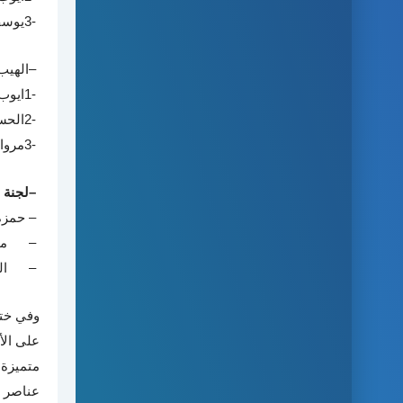
3-
يوسف
–
الهيب
1-
ايوب
2-
الحسي
3-
مروا
–
لجنة 
–
حمزة 
–
مح
–
ا
وفي ختا
على الأ
متميزة 
عناصر ا