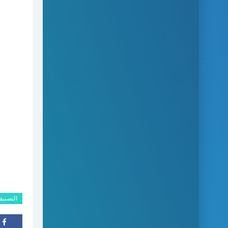
التصني