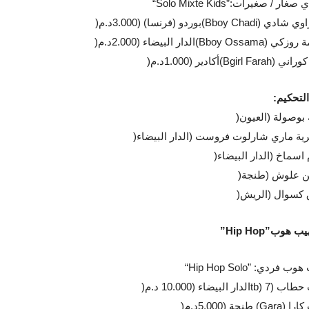
ي صغار / صغيرات
“Solo Mixte Kids”:
وي شادي
(Bboy Chadi)
بوردو (فرنسا) (3.000د.م
)
ة روزكي
(Bboy Ossama)
الدار البيضاء (2.000د.م
)
كوراني
(Bgirl Farah)
أكادير (1.000د.م
)
التحكيم
:
ة بوصولة (العيون
)
رية ماري شارلوت فروست (الدار البيضاء
)
اسماخ (الدار البيضاء
)
 علوش (طنجة
)
كسوال (الريش
)
هيب هوب
”Hip Hop”
 هوب فردي
“Hip Hop Solo” :
 حطاب (7
tb)
الدار البيضاء (10.000 د.م
)
كارا
(Gara)
طنجة (5.000د.م
)