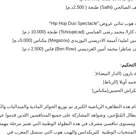
 الصالحي
(Salhi)
طنجة ( 2.500د.م
)
 هوب ثنائي عروض
“Hip Hop Duo Spectacle”:
 كارا/ محمد رضى العباسي
(Tshoupicad)
طنجة (10.000 د.م
)
ن امليد/ أميمة الادريسي البوزيدي
(Megazou)
مكناس (5.000د.م
)
ن شاطر/ محمد أمين الغزديسي
(Ben Row)
فاس (2.500 د.م
)
التحكيم
:
بارون (الدار البيضاء
)
مد أوبلا (الرباط
)
لكراش الحسين(مكناس
)
م هذه التظاهرة الرياضية الكبرى تم توزيع الجوائز المادية والميداليات وا
بطال المُتوَّجين، وشواهد المشاركة على جميع المتنافسين اللذين قدموا ع
ومستوى تنافسي مشرف في هذه البطولة الوطنية التي تعتبر مرحلة مهمة ل
لمنتخبات الوطنية للبريكدانس والهيب هوب التي ستمثل المغرب في