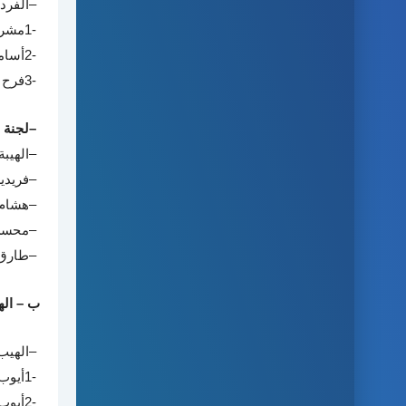
–
الفرد
1-
مشرا
2-
أسام
3-
فرح 
–
لجنة 
–
الهيب
–
فريدي
–
هشام 
–
محسن
–
طارق 
ب – ال
–
الهيب
1-
أيوب
2-
أيوب 