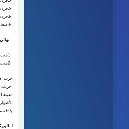
1-
فردي
2-
فردي
3-
فردي
4-
صغار
–
نهائي
1-
هيب 
2-
هيب 
جرت أطو
اجريت 
مدينة ا
و60 متنافسا مؤهلا عن اقصائيات الهيب هوب عن النتائج التالية
ا- البر