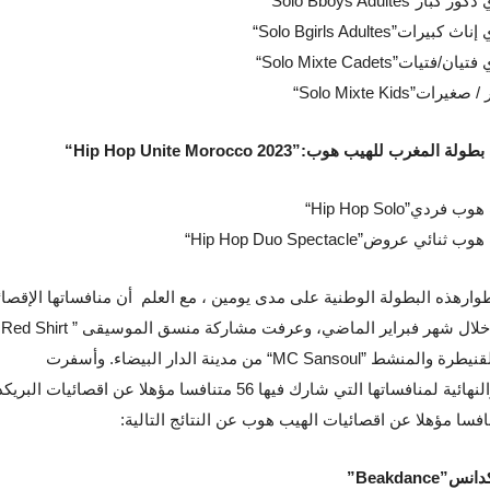
 ذكور كبار
“Solo Bboys Adultes”
 إناث كبيرات
“Solo Bgirls Adultes”
 فتيان/فتيات
“Solo Mixte Cadets”
 / صغيرات
“Solo Mixte Kids”
 بطولة المغرب للهيب هوب
“Hip Hop Unite Morocco 2023”:
هوب فردي
“Hip Hop Solo”
هوب ثنائي عروض
“Hip Hop Duo Spectacle”
ارهذه البطولة الوطنية على مدى يومين ، مع العلم أن منافساتها الإقصائ
خلال شهر فبراير الماضي، وعرفت مشاركة منسق الموسيقى
 Red Shirt ”
لقنيطرة والمنشط
“MC Sansoul”
من مدينة الدار البيضاء. وأسفرت
الأطوارالنهائية لمنافساتها التي شارك فيها 56 متنافسا مؤهلا عن اقصائيات 
:
يكدانس
”Beakdance”