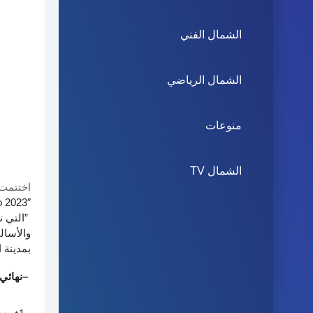
الشمال الفني
الشمال الرياضي
منوعات
الشمال TV
اختتمت 
 2023″
”
التي ن
والأسال
بمدينة 
–
نهائي