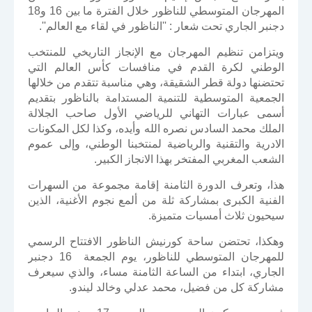
المهرجان المتوسطي للناظور خلال الفترة ما بين 16 و18
دجنبر الجاري تحت شعار : ''الناظور في لقاء مع العالم''.
ويتزامن تنظيم المهرجان مع الإنجاز التاريخي للمنتخب
الوطني لكرة القدم في منافسات كأس العالم التي
تحتضنها دولة قطر الشقيقة، وهي مناسبة تتقدم من خلالها
الجمعية المتوسطية للتنمية المستدامة بالناظور بتقديم
أسمى عبارات التهاني للرياضي الأول صاحب الجلالة
الملك محمد السادس نصره الله وأيده، وكذا لكل المكونات
الادرية والتقنية والرياضية لمنتخبنا الوطني، وإلى عموم
الشعب المغربي المفتخر بهذا الانجاز الكبير.
هذا، وتعرف الدورة الثامنة إقامة مجموعة من السهرات
الفنية الكبرى بمشاركة ثلة من ألمع نجوم الأغنية، الذين
سيحيون ثلاث أمسيات متميزة.
وهكذا، تحتضن ساحة كورنيش الناظور الافتتاح الرسمي
للمهرجان المتوسطي للناظور، يوم الجمعة 16 دجنبر
الجاري، ابتداء من الساعة الثامنة مساء، والذي سيعرف
مشاركة كل من فضيل، محمد عدلي وخالد ليندو.