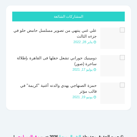
المشاركات الشائعة
علي غني ينتهي من تصوير مسلسل حامض حلو في
جزءه الثالث
يناير 28, 2022
دومينيك حوراني تشعل حفلها فى القاهرة بإطلالة
ساحرة (صور)
يوليو 17, 2021
حمزة الصنهاجي يهدي والدته أغنية "كريمة" في
قالب مؤثر
يونيو 19, 2021
© جميع الحقوق محفوظة
الشمال ميديا
2026 تعريب
قوالب بلوجر
|