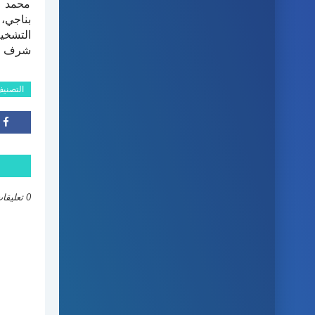
محمد ص
بناجي،
التشخي
شرف وور
التصني
0 تعليقات