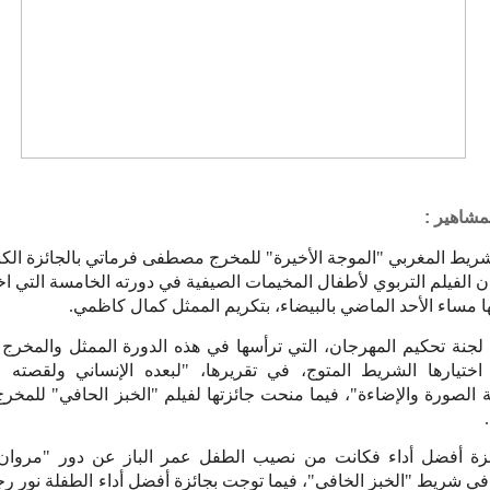
لمشاهير :
شريط المغربي "الموجة الأخيرة" للمخرج مصطفى فرماتي بالجائزة الك
 الفيلم التربوي لأطفال المخيمات الصيفية في دورته الخامسة التي ا
ها مساء الأحد الماضي بالبيضاء، بتكريم الممثل كمال كاظمي.
لجنة تحكيم المهرجان، التي ترأسها في هذه الدورة الممثل والمخرج
 اختيارها الشريط المتوج، في تقريرها، "لبعده الإنساني ولقصته ا
 الصورة والإضاءة"، فيما منحت جائزتها لفيلم "الخبز الحافي" للمخر
ئزة أفضل أداء فكانت من نصيب الطفل عمر الباز عن دور "مروان
ي شريط "الخبز الخافي"، فيما توجت بجائزة أفضل أداء الطفلة نور 