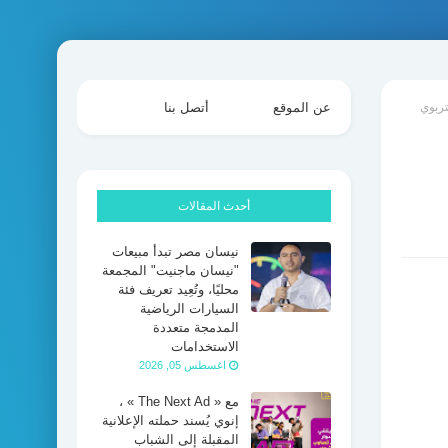
تربوي
عن الموقع
أتصل بنا
أحدث المقالات
نيسان مصر تبدأ مبيعات
"نيسان ماجنيت" المجمعة
محليًا، وتُعِيد تعريف فئة
السيارات الرياضية
المدمجة متعددة
الاستخدامات
اغسطس 05, 2026
مع « The Next Ad » ،
إنوي يُسند حملته الإعلانية
المقبلة إلى الشباب