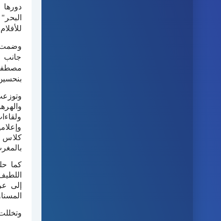
دورها 
البحر"
للأفلام
وضمت ل
جانب ر
مصطفى 
بنحسين
وتوزعت
والهرهو
ولقاءا
وإعلام
كلاس أ
بالمغرب
كما حل
اللطيف
إلى عر
المسنا
وتخللت