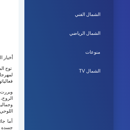
الشمال الفني
الشمال الرياضي
منوعات
أخبار ا
توج ال
الشمال TV
لمهرجان
فعاليات
وبررت 
الروخ،
وجمالية
اللوحي.
أما جا
جسده ف