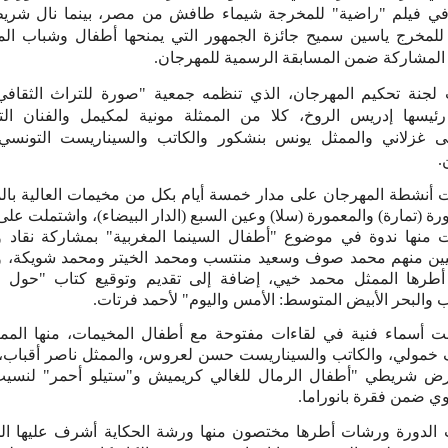
في فيلم "راضية" للمخرجة شيماء طافش من مصر، بينما نال شريط
 للمخرج ياسين سميح جائزة الجمهور التي يمنحها أطفال وشباب ال
 المشاركة ضمن المسابقة الرسمية للمهرجان.
جنة تحكيم المهرجان، الذي تنظمه جمعية "صورة للتراث الثقافي
ئيسها إدريس الروخ، كلا من الممثلة مونية لمكيمل والفنان ال
غزلاني والممثل يونس بنشكور والكاتب والسيناريست التونسي
.
 أنشطة المهرجان على مدار خمسة أيام بكل من مخيمات العالية بال
رة (تمارة) والمعمورة (سلا) وعين السبع (الدار البيضاء)، واشتملت على
ت منها ندوة في موضوع "أطفال السينما المغربية" بمشاركة نقاد و
يين منهم محمد صوف وسعيد منتسب ومحمد الخيتر ومحمد شويكة، و
طرها الممثل محمد خيي، إضافة إلى تقديم وتوقيع كتاب "حول ال
 والبحر الأبيض المتوسط: الأمس واليوم" لأحمد فرتات
.
ت أسماء فنية في لقاءات مفتوحة مع أطفال المخيمات، منها المم
 خمولي، والكاتب والسيناريست حسن لعروس، والممثل ناصر أقباب،
ض شريطي "أطفال الرمال للغالي كريميش و"ستيلو أحمر" لنسيب
وي ضمن فقرة بانوراما
.
 الدورة ورشات أطرها مختصون منها ورشة الحكاية أشرف عليها ال