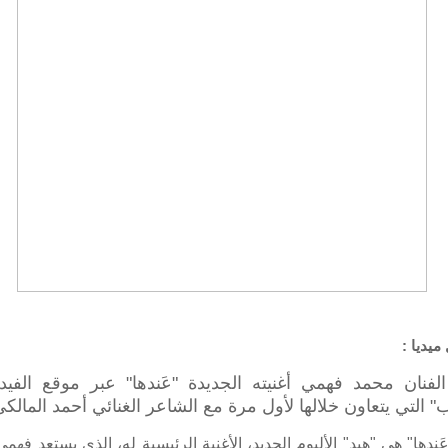
ميديا :
فنان محمد فهمي أغنيته الجديدة "عَندها" عبر موقع الفيد
ب" التي يتعاون خلالها لأول مرة مع الشاعر الغنائي أحمد المالك
عَندها" هي "هيد" الألبوم الجديد، الأغنية الرئيسية له، الذي يستعد فه