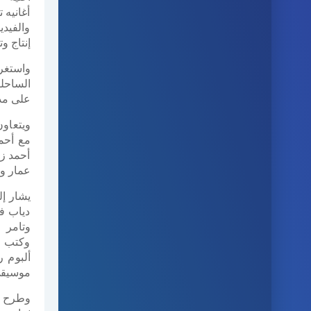
أغانيه 
والفيدي
إنتاج وتسويق ودعاية "y
على مدا
ويتعاون
مع أحم
أحمد ز
عمار و
يشار إل
دياب في
وتامر ح
وكتب ل
ألبوم ر
موسيقي
وطرح م