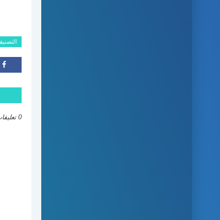
التصني
0 تعليقات