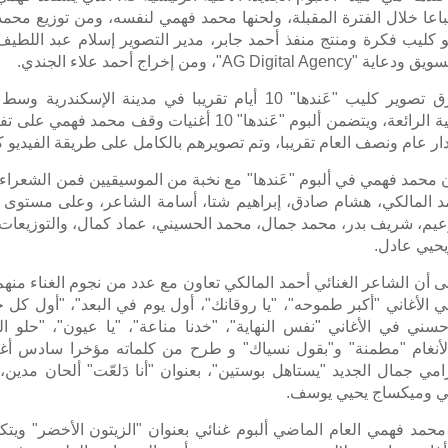
تباعا خلال الفترة المقبلة، ولحنها محمد فهمي لنفسه، ومن توزيع محمد
و كليب فكرة ومنتج منفذ أحمد جابر، مدير التصوير إسلام عبد اللطيف،
AG Digital Agenc"، ومن إخراج أحمد علاء الجندي.
واستغرق تصوير كليب "عَندها" 10 أيام تقريبا في مدينة الإسكندرية 
الساحلية الرائعة، ويتضمن ألبوم "عَندها" 10 أغنيات وقف محمد فهمي
ر عام ونصف العام تقريبا، وتم تصويرهم بالكامل على طريقة الفيديو 
 محمد فهمي في ألبوم "عَندها" مع نخبة من الموسيقيين فمن الشعراء 
د المالكي، هشام صادق، إبراهيم شتا، أسامة الشاعر، وعلى مستوى ا
عيم، شريف بدر، محمد جمال، محمد الحسيني، عماد كمال، والتوزيعات
يحيي عادل.
ى أن الشاعر الغنائي أحمد المالكي تعاون مع عدد من نجوم الغناء منه
 الأغاني "أكبر طموحه"، "يا روقانك"، أول يوم في البعد"، "أول كل 
سني في الأغاني "نفس النهاية"، "خدنا مناعة"، "يا عيون"، "حلو ال
أنغام "مطمنة" و"بقول نسياك" و طرح من كلماته مؤخرا سادس أغ
امي جمال الجديد "يستاهل بوستين"، بعنوان "أنا دَلعّت" ألحان مدين، 
 وميكساج يحيي يوسف.
حمد فهمي العام الماضي ألبوم غنائي بعنوان "الزيتون الأخضر" ويت