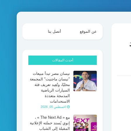
عن الموقع
أتصل بنا
أحدث المقالات
نيسان مصر تبدأ مبيعات
"نيسان ماجنيت" المجمعة
محليًا، وتُعِيد تعريف فئة
السيارات الرياضية
المدمجة متعددة
الاستخدامات
اغسطس 05, 2026
مع « The Next Ad » ،
إنوي يُسند حملته الإعلانية
المقبلة إلى الشباب