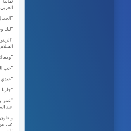
ثمانية
العربي،
"الجمال
"ليك و
"الزيت
السلام.
"ومعاك"
"حب الع
"عندي ك
"جارنا 
"عمر و
عبد الس
وتعاون 
نانسي 