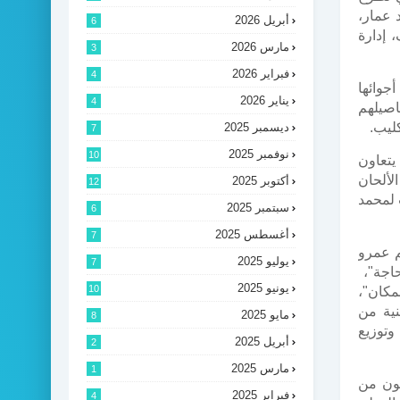
 عمار،
أبريل 2026
6
 إدارة
مارس 2026
3
فبراير 2026
4
وسط أجوائها
يناير 2026
4
 على تفاصيلهم
كليب.
ديسمبر 2025
7
نوفمبر 2025
10
يتعاون
لألحان
أكتوبر 2025
12
 لمحمد
سبتمبر 2025
6
أغسطس 2025
7
م عمرو
يوليو 2025
7
حاجة"،
يونيو 2025
10
مكان"،
نية من
مايو 2025
8
وتوزيع
أبريل 2025
2
مارس 2025
1
كون من
فبراير 2025
4