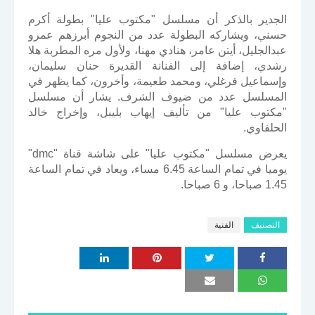
الجدير بالذكر أن مسلسل "مكتوب عليا" بطولة أكرم
حسني، ويشاركه البطولة عدد من النجوم أبرزهم عمرو
عبدالجليل، أيتن عامر، هنادي مهنا، ولأول مره المطربة هلا
رشدي، إضافة إلى الفنانة القديرة حنان سليمان،
وإسماعيل فرغلي، ومحمد طعيمة، وأخرون، كما يظهر في
المسلسل عدد من ضيوف الشرف. يشار أن مسلسل
"مكتوب عليا" من تأليف إيهاب بليبل، وإخراج خالد
الحلفاوي.
يعرض مسلسل "مكتوب عليا" على شاشة قناة "dmc"
يوميا في تمام الساعة 6.45 مساء، ويعاد في تمام الساعة
1.45 صباحا، و 6 صباحا.
التصنيف
الفنية