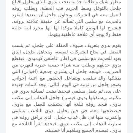
مظهر شيك واطلالة جذابه تعجب بدوي، الذي يحاول اقناع
جلجل بالتوغل وسط الحريم فب الحفلة، ويطلب روقه
للعمل معه في الشركة، ويحاول جلجل أن يبعدها لينفرد
بالحديث مع سلمى التي تسأله عن حقيقة علاقته بروقه،
فيشرح لها الوضع كاملا مؤكدا لها انها مجرد ابنة خالته
فقط ولا يوجد أي علاقة عاطفية بينهما.
يقوم بدوي بتعريف ضيوف الحفلة على جلجل، ثم ينسب
الفضل في نجاح الشركات لنفسه، ويتجاهل جلجل، الذي
يعود للحديث مع سلمى في اطار عاطفي كوميدي، فيقطع
بدوي حديثهم ويطلب منه شراء جمعية خيرية للتهرب من
الضرايب، فيبلغه جلجل ان يشتري جمعية (اخواتي) التي
يمتلكها والد سلمى، ويتفاعل الحضور مع اغنية إخواتي.
يصحو جلجل من نومه في اليوم التالي، ليجد كلمات جديدة
على يده، ثم يتصل بسلمي فيجدها ذهبت لمقابلة بدوي في
مكتبه، ويستقبلها بدوي فيسرع جلجل للذهاب إلى مكتب
بدوي، فيجد روقه تبلغه أنها ستذهب للعمل مع بدوي،
فيصطحبها معه، في حين يحاول بدوي التلاعب بسلمي
والتقرب منها في ظل غياب جلجل، الذي يرافق روقه في
سيارته للذهاب إلى مكتب بدوي، فيجدها تقرأ الفاتحة مع
بدوي، فيصدم الجميع ويبلغهم أنا خطيبته.