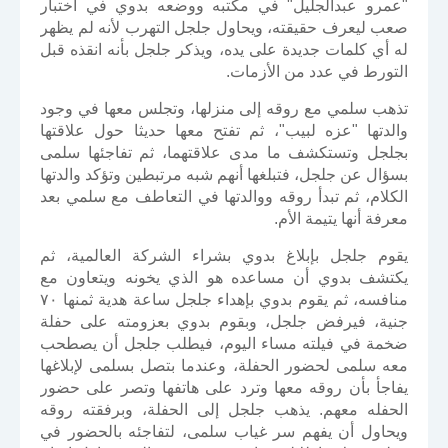
"عمرو عبدالجليل" في مكتبه ووضعه بدوي في اختبار
صعب ليعرف حقيقته، ويحاول جلجل التهرب لأنه لم يظهر
له أي كلمات جديدة على يده، ويذكر جلجل بأنه انقذه قبل
التورط في عدد من الأزمات.
تذهب سلمي مع روقه إلى منزلها، وتجلس معها في وجود
والدتها "عزه لبيب"، ثم تفتح معها حديثا حول علاقتها
بجلجل وتستكشف ما مدى علاقتهما، ثم تفاجئها سلمى
بسؤال عن جلجل، فتبلغها أنهم شبه مرتبطين وتؤكد والدتها
الكلام، ثم تبدأ روقه ووالدتها في التعاطف مع سلمي بعد
معرفة أنها يتيمة الأم.
يقوم جلجل بإبلاغ بدوي بشراء الشركة العالمية، ثم
يكتشف بدوي أن مساعده هو الذي يخونه ويتعاون مع
منافسه، ثم يقوم بدوي بإهداء جلجل ساعة هدية ثمنها ٧٠
جنية، فيرفض جلجل، وبقوم بدوي بعزومته على حفلة
ضخمة في فيلته مساء اليوم، فيطلب جلجل أن يصطحب
معه سلمى لحضور الحفلة، وعندما بتصل بسلمى لإبلاغها
يفاجأ بأن روقه معها وترد على هاتفها وتصر على حضور
الحفله معهم. يذهب جلجل إلى الحفلة، وبرفقته روقه
ويحاول أن يفهم سر غياب سلمى، لتفاجئه بالحضور في