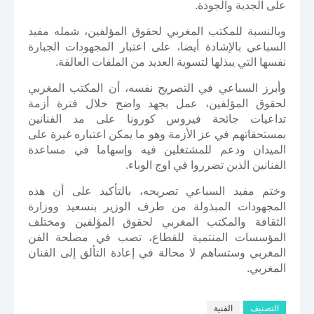
على الجدية والجودة.
وبالنسبة للمكتب المغربي لحقوق المؤلفين، شمله مفيد
السباعي بالإشادة أيضا، على اعتبار المجهودات الجبارة
نفسها التي يبذلها لتسوية العديد من الملفات العالقة.
وأبرز السباعي في التصريح نفسه، أن المكتب المغربي
لحقوق المؤلفين، عمل بجهد واضح خلال فترة أزمة
تداعيات جائحة فيروس كورونا على مد الفنانين
بمستحقاتهم في عز الأزمة وهو ما يمكن اعتباره غيرة على
الميدان ودعم للمشتغلين فيه وإسهاما في مساعدة
الفنانين الذين تضرروا في اوج الوباء.
وختم مفيد السباعي تصريحه، بالتأكيد على أن هذه
المجهودات المبذولة من طرف الوزير بنسعيد ووزارة
الثقافة والمكتب المغربي لحقوق المؤلفين ومختلف
المؤسسات المنتمية للقطاع، تصب في مصلحة الفن
المغربي وستساهم لا محالة في إعادة التألق إلى الفنان
المغربي.
التصنيف
الفنية