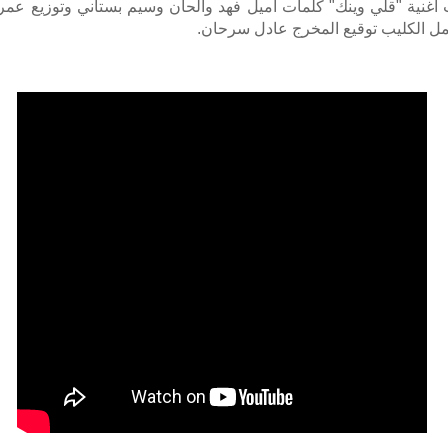
أغنية "قلي وينك" كلمات اميل فهد والحان وسيم بستاني وتوزيع عمر
مل الكليب توقيع المخرج عادل سرحان.