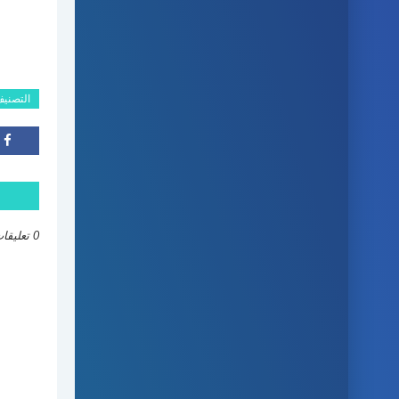
التصني
0 تعليقات