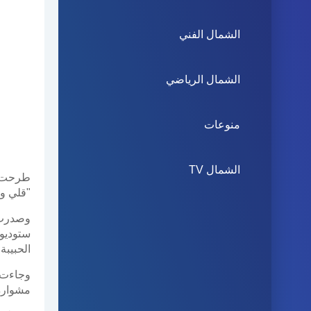
الشمال الفني
الشمال الرياضي
منوعات
الشمال TV
طرحت شر
"قلي وي
وصدرت 
ستوديوز
الحبيبة
وجاءت 
مشواره 