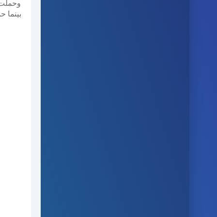
وحملت 
بينما ح