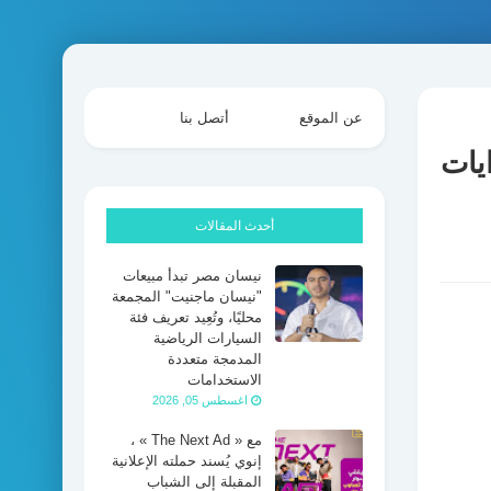
عن الموقع
أتصل بنا
ايات
أحدث المقالات
نيسان مصر تبدأ مبيعات
"نيسان ماجنيت" المجمعة
محليًا، وتُعِيد تعريف فئة
السيارات الرياضية
المدمجة متعددة
الاستخدامات
اغسطس 05, 2026
مع « The Next Ad » ،
إنوي يُسند حملته الإعلانية
المقبلة إلى الشباب