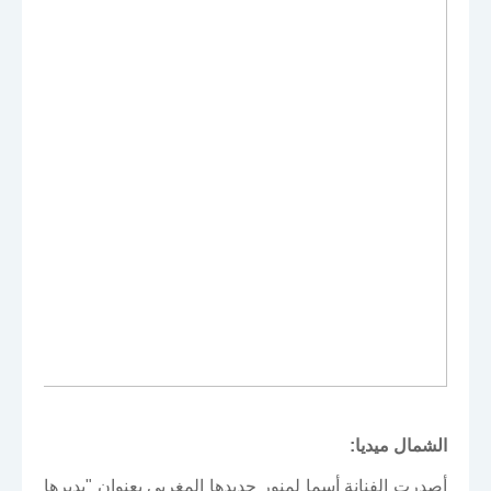
الشمال ميديا:
أصدرت الفنانة أسما لمنور جديدها المغربي بعنوان "يديرها