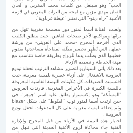
الحب" وهو سينغل من كلمات محمد المغربي و ألحان
الفنان مهدي مزين مع لمحة من التراث المغربي في لازمة
الأغنية "-راه ديتو-" التي تعتبر "عيطة غرباوية".
‎ولعبت الفنانة أسما لمنور دور مصممة مغربية تنهل من
تراثها ومواكبتها لآخر صيحات الفاشن، حيث ينطلق الكليب
الذي أخرجه المخرج -محمد علي العويني- من ورشة
عملها، التي تُظْهِر تحضير بَطَلَتِه لمفاجأة مساعدتها بقدوم
خطيبها الذي يطلب يدها للزواج بطريقة خاصة تتناسب مع
مهنة الخياطة و تصميم الأزياء.
بعد ذلك يأتي السيناريو لتصوير مشاهد الترتيب لحفلة توديع
العزوبية بالاشتغال على أزياء عصرية بلمسة مغربية، حيث
اقتسمت الصديقات كل مُكَونات اللبسة الفاسية المعروفة
باللبسة الكبيرة في الأعراس المغربية، فارتدت العروس
"المسلّكة" وهو إكسسوار يطلق عليه اسم "جوهر"، في
حين ارتدت أسما لمنور ثوب "القنّوط" على شكل blazer
وثم إضافة لمسة مغربية على كل المدعوات لحفل توديع
العزوبية .
‎اختيار هذه التيمة في الأزياء من قبل المخرج والإدارة
الفنية جاء محاكاة لروح الأغنية الحديثة التي تنهل من