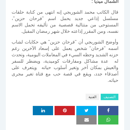
الشمال ميديا :
قال الكاتب محمد الشوربجي إنه انتهى من كتابة حلقات
مسلسل إذاعي جديد يحمل اسم "فرحان حزين"،
المستوحى من متتالية قصصية من تأليفه تحمل الاسم
نفسه، ومن المقرر إذاعته خلال شهر رمضان المقبل.
وأوضح الشوربجي أن "فرحان حزين" هي حكايات لشاب
اسمه "فرحان" شخص يعمل على إسعاد الآخرين رغم
حزنه الشديد وحظه السيء في المعاملات اليومية، وتحدث
له عدة مشاكل ومفارقات كوميدية، ويضطر للسفر
والعيش بمكان آخر وتغير أسلوب حياته ويتعرف على
أصدقاء جدد، ويقع في قصة حب مع فتاة تغير مجرى
حياته.
التصنيف
الفنية