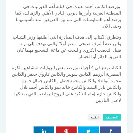
ويرصد الكاتب أحمد عبده، في كتابه أهم الديربيات في
المنطقة العربية وأبرزها ديربي النادي الأهلي والزمالك، كما
يرصد أهم المناوشات التي تتم بين الفريقين منذ تأسيسهما
وحتى الآن.
ويتطرق الكتاب إلى هدف المبادرة التي أطلقها وزير الشباب
والرياضة أشرف صبحي "مصر أولا" والتي تهدف إلى نزع
فتيل التعصب الكروي والبحث عن ماعة التشجيع مهما كان
الفريق الفائز أو الخسار.
الكتاب يقع في 4 أجزاء، ويرصد بعض الروايات لمشاهير الكرة
المصرية أبرزهم الكابتن شوبير والكابتن فاروق جعفر والكابتن
محمد أبوالعلا والكابتن محمد فضل والكابتن جمال حمزة
والكابتن نادر السيد والكابتن خالد بيبو والكابتن أحمد بلال
والكابتن حازم إمام للتأكيد على الروح الرياضية التي يمتلكها
لاعبي الناديين.
التصنيف
الفنية