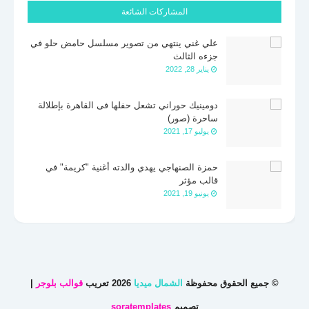
المشاركات الشائعة
علي غني ينتهي من تصوير مسلسل حامض حلو في
جزءه الثالث
يناير 28, 2022
دومينيك حوراني تشعل حفلها فى القاهرة بإطلالة
ساحرة (صور)
يوليو 17, 2021
حمزة الصنهاجي يهدي والدته أغنية "كريمة" في
قالب مؤثر
يونيو 19, 2021
© جميع الحقوق محفوظة
الشمال ميديا
2026 تعريب
قوالب بلوجر
|
تصميم
soratemplates