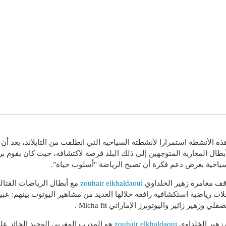
هذه الأنشطة استمرارا لأنشطته السياحية التي انطلقت من التايلاند، بعد أن 
أبطال المغاربة المتوجهين إلى ذلك البلد فرصة لاكتشافه، حيث كان يقوم ب
ياحية بغرض دعم فكرة أن تصبح الرياضة "أسلوب حياة".
قف مغامرة زهير الخلداوي
zouhair elkhaldaoui
مع أبطال الرياضات القتالي
لات رياضية استكشافية رافقه خلالها العديد من مشاهير اليوتوب بينهم: عبي
قلي وزهير زائير واليوتوبرز الإماراتي Micha fit .
 زهير الخلداوي
zouhair elkhaldaoui
هو المدرب المغربي الوحيد الحائز عل