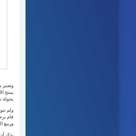
وتعتبر 
يمنح ال
بجولة س
ولم تتو
قام برح
وربيع الص
يذكر أن