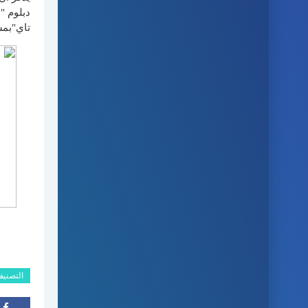
دبلوم "
تاي"بمش
التصني