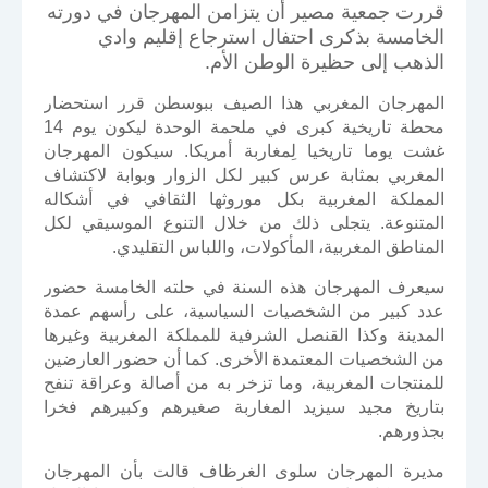
قررت جمعية مصير أن يتزامن المهرجان في دورته
الخامسة بذكرى احتفال استرجاع إقليم وادي
الذهب إلى حظيرة الوطن الأم.
المهرجان المغربي هذا الصيف ببوسطن قرر استحضار
محطة تاريخية كبرى في ملحمة الوحدة ليكون يوم 14
غشت يوما تاريخيا لِمغاربة أمريكا. سيكون المهرجان
المغربي بمثابة عرس كبير لكل الزوار وبوابة لاكتشاف
المملكة المغربية بكل موروثها الثقافي في أشكاله
المتنوعة. يتجلى ذلك من خلال التنوع الموسيقي لكل
المناطق المغربية، المأكولات، واللباس التقليدي.
سيعرف المهرجان هذه السنة في حلته الخامسة حضور
عدد كبير من الشخصيات السياسية، على رأسهم عمدة
المدينة وكذا القنصل الشرفية للمملكة المغربية وغيرها
من الشخصيات المعتمدة الأخرى. كما أن حضور العارضين
للمنتجات المغربية، وما تزخر به من أصالة وعراقة تنفح
بتاريخ مجيد سيزيد المغاربة صغيرهم وكبيرهم فخرا
بجذورهم.
مديرة المهرجان سلوى الغرظاف قالت بأن المهرجان