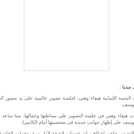
ميديا :
لنجمة اللبنانية هيفاء وهبي، لجلسة تصوير عالمية على يد مصور ال
يوسف.
ت هيفاء وهبي فى جلسة التصوير على بساطتها وجمالها، مما ساعد 
وسف على إظهار جوانب جديدة فى شخصيتها أمام الكاميرا.
لتصوير جاءت لصالح براند عدسات لاصقة لأول مرة، وحملت الجلسة