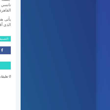
نانسي س
القاهرة
يأتى هذ
الذى أق
التصني
0 تعليقات