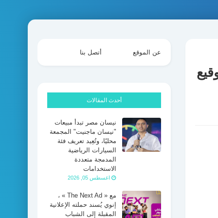
عن الموقع
أتصل بنا
قيع
أحدث المقالات
نيسان مصر تبدأ مبيعات
"نيسان ماجنيت" المجمعة
محليًا، وتُعِيد تعريف فئة
السيارات الرياضية
المدمجة متعددة
الاستخدامات
اغسطس 05, 2026
مع « The Next Ad » ،
إنوي يُسند حملته الإعلانية
المقبلة إلى الشباب