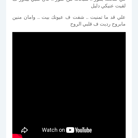
لقيت عنيكي دليل
علي قد ما تمنيت .. شفت ف عيونك بيت .. وامان منين
مابروح رديت ف قلبي الروح