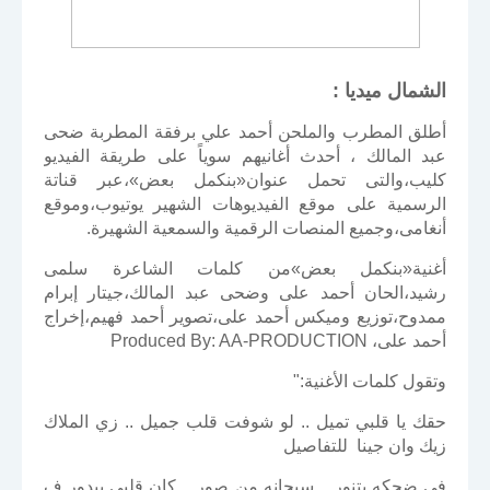
الشمال ميديا :
أطلق المطرب والملحن أحمد علي برفقة المطربة ضحى
عبد المالك ، أحدث أغانيهم سوياً على طريقة الفيديو
كليب،والتى تحمل عنوان«بنكمل بعض»،عبر قناتة
الرسمية على موقع الفيديوهات الشهير يوتيوب،وموقع
أنغامى،وجميع المنصات الرقمية والسمعية الشهيرة.
أغنية«بنكمل بعض»من كلمات الشاعرة سلمى
رشيد،الحان أحمد على وضحى عبد المالك،جيتار إبرام
ممدوح،توزيع وميكس أحمد على،تصوير أحمد فهيم،إخراج
أحمد على، Produced By: AA-PRODUCTION
وتقول كلمات الأغنية:"
حقك يا قلبي تميل .. لو شوفت قلب جميل .. زي الملاك
زيك وان جينا للتفاصيل
في ضحكه بتنور .. سبحانه من صور .. كان قلبي بيدور ف