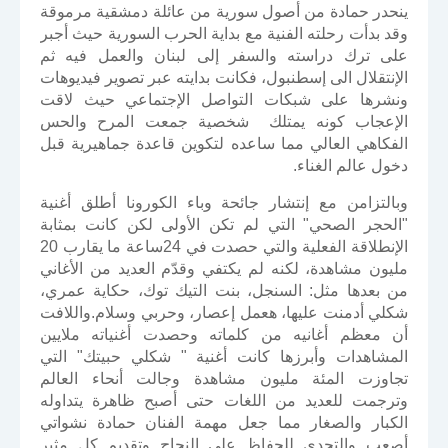
ينحدر حمادة من أصول سورية من عائلة دمشقية مرموقة
وقد بدأت رحلته الفنية مع بداية الحرب السورية حيث أجبر
على ترك دراسته والسفر إلى لبنان والعمل فيه ثم
الإنتقلال الى إسطنبول، فكانت بدايته عبر تصوير فيديوهات
ونشرها على شبكات التواصل الإجتماعي حيث لاقت
الإعجاب كونه يمتلك شخصية جمعت المرح والحس
الفكاهي العالي مما ساعده لتكوين قاعدة جماهيرية قبل
دخول عالم الغناء.
وبالتزامن مع إنتشار جائحة وباء الكورونا أطلق أغنية
"الحجر الصحي" التي لم تكن الأولى لكن كانت بمثابة
الإنطلاقة الفعلية والتي حصدت في 24ساعة ما يقارب 20
مليون مشاهدة، لكنه لم يكتفي وقدّم العديد من الأغاني
من بعدها مثل: السنجل، بنت التيك توك، حكاية عمري،
شكلي أدمنت عليها، هعمل إعصار، وحربي وسلام.واللافت
أن معظم أغانيه من كلماته وحصدت أغنياته ملايين
المشاهدات وأبرزها كانت أغنية " شكلي حبيتك" التي
تجاوزت المئة مليون مشاهدة وجالت أنحاء العالم
وترجمت للعديد من اللغات حتى أصبح ظاهرة يتداوله
الكبار والصغار مما جعل مهمة الفنان حمادة نشواتي
أصعب والتحدي للحفاظ على النجاح وتقديم كل مثير