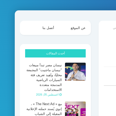
عي
عن الموقع
أتصل بنا
أحدث المقالات
نيسان مصر تبدأ مبيعات
"نيسان ماجنيت" المجمعة
محليًا، وتُعِيد تعريف فئة
السيارات الرياضية
المدمجة متعددة
الاستخدامات
اغسطس 05, 2026
مع « The Next Ad » ،
إنوي يُسند حملته الإعلانية
المقبلة إلى الشباب