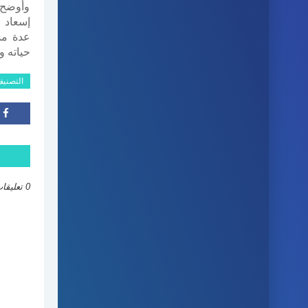
وأوضح 
إسعاد 
عدة مش
حياته 
التصني
0 تعليقات